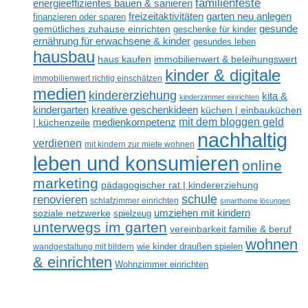
familienfeste
energieeffizientes bauen & sanieren
freizeitaktivitäten
garten neu anlegen
finanzieren oder sparen
gesunde
gemütliches zuhause einrichten
geschenke für kinder
ernährung für erwachsene & kinder
gesundes leben
hausbau
haus kaufen
immobilienwert & beleihungswert
kinder & digitale
immobilienwert richtig einschätzen
medien
kindererziehung
kita &
kinderzimmer einrichten
kreative geschenkideen
kindergarten
küchen | einbauküchen
mit dem bloggen geld
medienkompetenz
| küchenzeile
nachhaltig
verdienen
mit kindern zur miete wohnen
leben und konsumieren
online
marketing
pädagogischer rat | kindererziehung
renovieren
schule
schlafzimmer einrichten
smarthome lösungen
umziehen mit kindern
soziale netzwerke
spielzeug
unterwegs im garten
vereinbarkeit familie & beruf
wohnen
wandgestaltung mit bildern
wie kinder draußen spielen
& einrichten
Wohnzimmer einrichten