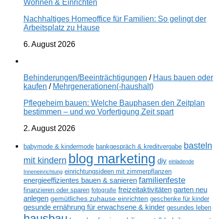
Wohnen & Einrichten
Nachhaltiges Homeoffice für Familien: So gelingt der
Arbeitsplatz zu Hause
6. August 2026
Behinderungen/Beeinträchtigungen
/
Haus bauen oder
kaufen
/
Mehrgenerationen(-haushalt)
Pflegeheim bauen: Welche Bauphasen den Zeitplan
bestimmen – und wo Vorfertigung Zeit spart
2. August 2026
basteln
babymode & kindermode
bankgespräch & kreditvergabe
blog marketing
mit kindern
diy
einladende
einrichtungsideen mit zimmerpflanzen
Inneneinrichtung
familienfeste
energieeffizientes bauen & sanieren
freizeitaktivitäten
garten neu
finanzieren oder sparen
fotografie
anlegen
gemütliches zuhause einrichten
geschenke für kinder
gesunde ernährung für erwachsene & kinder
gesundes leben
hausbau