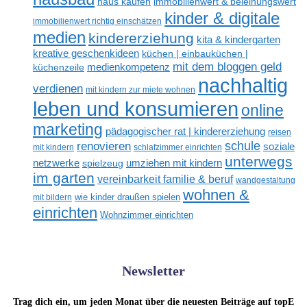
haus kaufen
immobilienwert & beleihungswert
kinder & digitale
immobilienwert richtig einschätzen
medien
kindererziehung
kita & kindergarten
kreative geschenkideen
küchen | einbauküchen |
mit dem bloggen geld
medienkompetenz
küchenzeile
nachhaltig
verdienen
mit kindern zur miete wohnen
leben und konsumieren
online
marketing
pädagogischer rat | kindererziehung
reisen
renovieren
schule
soziale
mit kindern
schlafzimmer einrichten
unterwegs
netzwerke
umziehen mit kindern
spielzeug
im garten
vereinbarkeit familie & beruf
wandgestaltung
wohnen &
mit bildern
wie kinder draußen spielen
einrichten
Wohnzimmer einrichten
Newsletter
Trag dich ein, um jeden Monat über die neuesten Beiträge auf topE