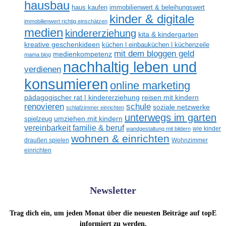
hausbau
haus kaufen
immobilienwert & beleihungswert
kinder & digitale
immobilienwert richtig einschätzen
medien
kindererziehung
kita & kindergarten
kreative geschenkideen
küchen | einbauküchen | küchenzeile
mit dem bloggen geld
medienkompetenz
mama blog
nachhaltig leben und
verdienen
konsumieren
online marketing
reisen mit kindern
pädagogischer rat | kindererziehung
renovieren
schule
soziale netzwerke
schlafzimmer einrichten
unterwegs im garten
umziehen mit kindern
spielzeug
vereinbarkeit familie & beruf
wandgestaltung mit bildern
wie kinder
wohnen & einrichten
draußen spielen
Wohnzimmer
einrichten
Newsletter
Trag dich ein, um jeden Monat über die neuesten Beiträge auf topE
informiert zu werden.