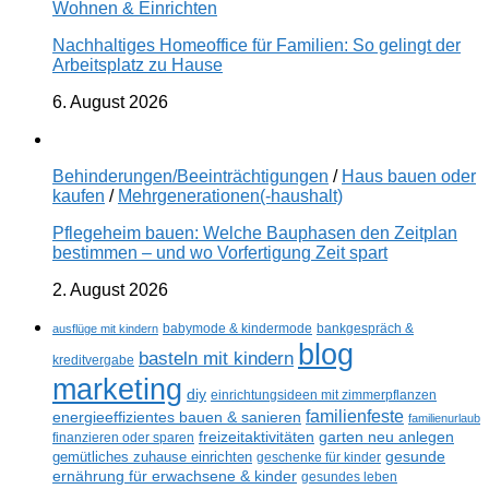
Wohnen & Einrichten
Nachhaltiges Homeoffice für Familien: So gelingt der
Arbeitsplatz zu Hause
6. August 2026
Behinderungen/Beeinträchtigungen
/
Haus bauen oder
kaufen
/
Mehrgenerationen(-haushalt)
Pflegeheim bauen: Welche Bauphasen den Zeitplan
bestimmen – und wo Vorfertigung Zeit spart
2. August 2026
ausflüge mit kindern
babymode & kindermode
bankgespräch &
blog
basteln mit kindern
kreditvergabe
marketing
diy
einrichtungsideen mit zimmerpflanzen
familienfeste
energieeffizientes bauen & sanieren
familienurlaub
freizeitaktivitäten
garten neu anlegen
finanzieren oder sparen
gesunde
gemütliches zuhause einrichten
geschenke für kinder
ernährung für erwachsene & kinder
gesundes leben