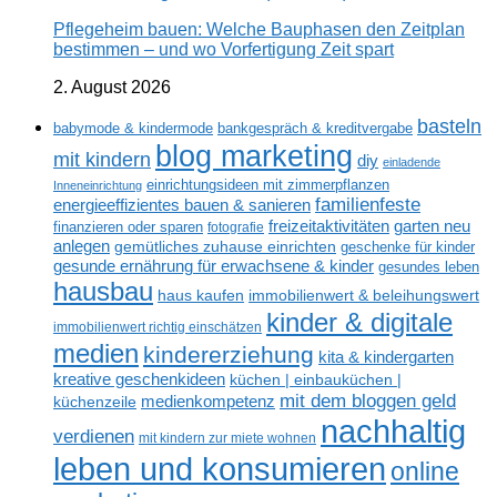
Pflegeheim bauen: Welche Bauphasen den Zeitplan
bestimmen – und wo Vorfertigung Zeit spart
2. August 2026
basteln
babymode & kindermode
bankgespräch & kreditvergabe
blog marketing
mit kindern
diy
einladende
einrichtungsideen mit zimmerpflanzen
Inneneinrichtung
familienfeste
energieeffizientes bauen & sanieren
freizeitaktivitäten
garten neu
finanzieren oder sparen
fotografie
anlegen
gemütliches zuhause einrichten
geschenke für kinder
gesunde ernährung für erwachsene & kinder
gesundes leben
hausbau
haus kaufen
immobilienwert & beleihungswert
kinder & digitale
immobilienwert richtig einschätzen
medien
kindererziehung
kita & kindergarten
kreative geschenkideen
küchen | einbauküchen |
mit dem bloggen geld
medienkompetenz
küchenzeile
nachhaltig
verdienen
mit kindern zur miete wohnen
leben und konsumieren
online