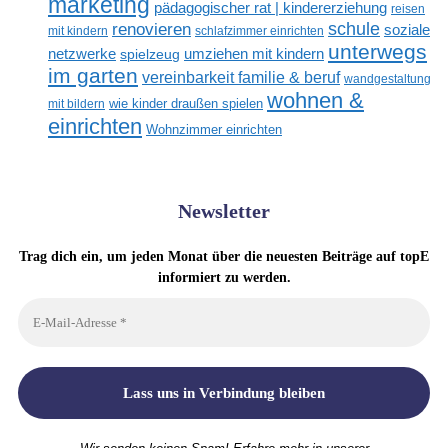
marketing
pädagogischer rat | kindererziehung
reisen
renovieren
schule
soziale
mit kindern
schlafzimmer einrichten
unterwegs
netzwerke
umziehen mit kindern
spielzeug
im garten
vereinbarkeit familie & beruf
wandgestaltung
wohnen &
mit bildern
wie kinder draußen spielen
einrichten
Wohnzimmer einrichten
Newsletter
Trag dich ein, um jeden Monat über die neuesten Beiträge auf topE
informiert zu werden.