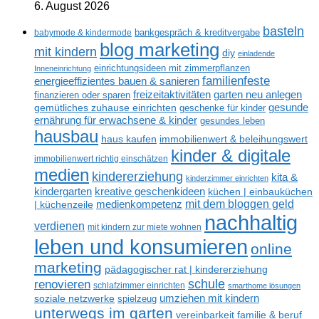
6. August 2026
basteln
babymode & kindermode
bankgespräch & kreditvergabe
blog marketing
mit kindern
diy
einladende
einrichtungsideen mit zimmerpflanzen
Inneneinrichtung
familienfeste
energieeffizientes bauen & sanieren
freizeitaktivitäten
garten neu anlegen
finanzieren oder sparen
gesunde
gemütliches zuhause einrichten
geschenke für kinder
ernährung für erwachsene & kinder
gesundes leben
hausbau
haus kaufen
immobilienwert & beleihungswert
kinder & digitale
immobilienwert richtig einschätzen
medien
kindererziehung
kita &
kinderzimmer einrichten
kreative geschenkideen
kindergarten
küchen | einbauküchen
mit dem bloggen geld
medienkompetenz
| küchenzeile
nachhaltig
verdienen
mit kindern zur miete wohnen
leben und konsumieren
online
marketing
pädagogischer rat | kindererziehung
renovieren
schule
schlafzimmer einrichten
smarthome lösungen
umziehen mit kindern
soziale netzwerke
spielzeug
unterwegs im garten
vereinbarkeit familie & beruf