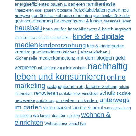
familienfeste
energieeffizientes bauen & sanieren
freizeitaktivitäten
garten neu
finanzieren oder sparen
fotografie
anlegen
gemütliches zuhause einrichten
geschenke für kinder
gesunde ernährung für erwachsene & kinder
gesundes leben
hausbau
haus kaufen
immobilienwert & beleihungswert
kinder & digitale
immobilienwert richtig einschätzen
medien
kindererziehung
kita & kindergarten
kreative geschenkideen
küchen | einbauküchen |
mit dem bloggen geld
medienkompetenz
küchenzeile
nachhaltig
verdienen
mit kindern zur miete wohnen
leben und konsumieren
online
marketing
pädagogischer rat | kindererziehung
reisen
renovieren
schule
soziale
mit kindern
schlafzimmer einrichten
unterwegs
netzwerke
umziehen mit kindern
spielzeug
im garten
vereinbarkeit familie & beruf
wandgestaltung
wohnen &
mit bildern
wie kinder draußen spielen
einrichten
Wohnzimmer einrichten