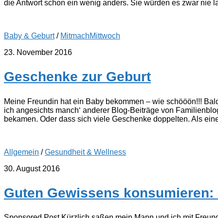
die Antwort schon ein wenig anders. Sie würden es zwar nie lau
Baby & Geburt
/
MitmachMittwoch
23. November 2016
Geschenke zur Geburt
Meine Freundin hat ein Baby bekommen – wie schööön!!! Bald 
ich angesichts manch‘ anderer Blog-Beiträge von Familienblogg
bekamen. Oder dass sich viele Geschenke doppelten. Als eine 
Allgemein
/
Gesundheit & Wellness
30. August 2016
Guten Gewissens konsumieren: 
Sponsored Post Kürzlich saßen mein Mann und ich mit Freun