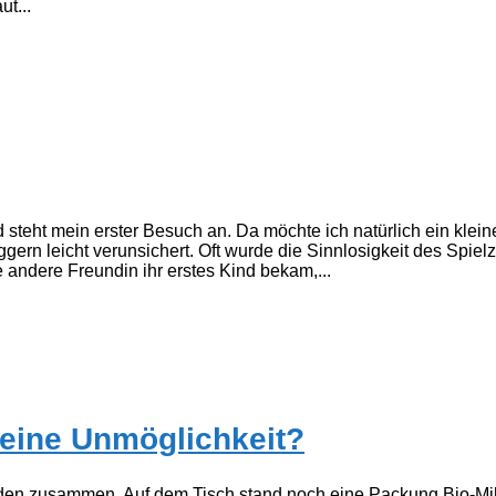
t...
steht mein erster Besuch an. Da möchte ich natürlich ein klei
ern leicht verunsichert. Oft wurde die Sinnlosigkeit des Spiel
andere Freundin ihr erstes Kind bekam,...
eine Unmöglichkeit?
den zusammen. Auf dem Tisch stand noch eine Packung Bio-Mi