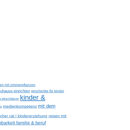
een mit zimmerpflanzen
uhause einrichten
geschenke für kinder
kinder &
ig einschätzen
mit dem
medienkompetenz
og
reisen mit
her rat | kindererziehung
nbarkeit familie & beruf