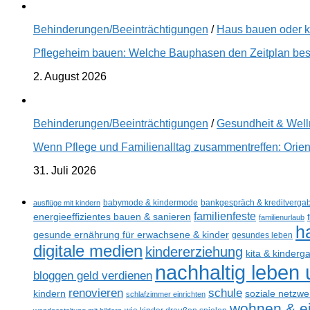
Behinderungen/Beeinträchtigungen
/
Haus bauen oder 
Pflegeheim bauen: Welche Bauphasen den Zeitplan best
2. August 2026
Behinderungen/Beeinträchtigungen
/
Gesundheit & Wel
Wenn Pflege und Familienalltag zusammentreffen: Orien
31. Juli 2026
ausflüge mit kindern
babymode & kindermode
bankgespräch & kreditverga
familienfeste
energieeffizientes bauen & sanieren
familienurlaub
h
gesunde ernährung für erwachsene & kinder
gesundes leben
digitale medien
kindererziehung
kita & kinderg
nachhaltig leben
bloggen geld verdienen
renovieren
schule
kindern
soziale netzwe
schlafzimmer einrichten
wohnen & ei