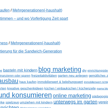
kaufen
/
Mehrgenerationen(-haushalt)
immen – und wo Vorfertigung Zeit spart
lness
/
Mehrgenerationen(-haushalt)
tierung für die Sandwich-Generation
blog marketing
basteln mit kindern
diy
be
einrichtungsid
freizeitaktivitäten
garten neu anlegen
gemütliches z
finanzieren oder sparen
ausbau
haus kaufen
immobilienwert & beleihungswert
immobilienwert richt
kreative geschenkideen
arten
küchen | einbauküchen | küchenzeile
mama bl
 und konsumieren
online marketing
pädagogisc
unterwegs im garten
verei
rke
umziehen mit kindern
spielzeug
nrichten