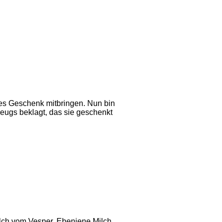
nes Geschenk mitbringen. Nun bin
zeugs beklagt, das sie geschenkt
lch vom Vesper. Ebenjene Milch