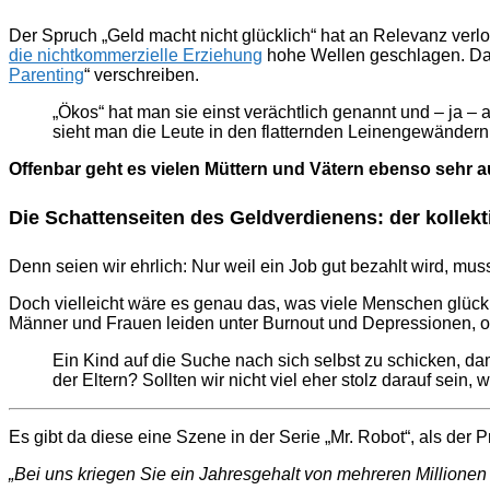
Der Spruch „Geld macht nicht glücklich“ hat an Relevanz verlor
die nichtkommerzielle Erziehung
hohe Wellen geschlagen. Dar
Parenting
“ verschreiben.
„Ökos“ hat man sie einst verächtlich genannt und – ja – a
sieht man die Leute in den flatternden Leinengewändern 
Offenbar geht es vielen Müttern und Vätern ebenso sehr au
Die Schattenseiten des Geldverdienens: der kollek
Denn seien wir ehrlich: Nur weil ein Job gut bezahlt wird, m
Doch vielleicht wäre es genau das, was viele Menschen glückl
Männer und Frauen leiden unter Burnout und Depressionen, o
Ein Kind auf die Suche nach sich selbst zu schicken, dami
der Eltern? Sollten wir nicht viel eher stolz darauf sei
Es gibt da diese eine Szene in der Serie „Mr. Robot“, als der
„Bei uns kriegen Sie ein Jahresgehalt von mehreren Millionen 