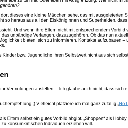
r Teilhabe zu tun hat. Oder eben mit Ausgrenzung. Wer nicht mith
ugehören?
d dort dieses eine kleine Mädchen sehe, das mit ausgeleierte
ticht so heraus aus all den Eisköniginnen und Superhelden, dass
ussieht. Und wenn ihre Eltern nicht mit entsprechendem Vorbild
das unbändige Verlangen, dazuzugehören. Ob das nun aktuelle 
Möglichkeit bieten, sich zu informieren, Kontakte aufzubauen –
ks.
s Kinder bzw. Jugendliche ihren Selbstwert
nicht
aus sich selbst
hen
nur Vermutungen anstellen… Ich glaube auch nicht, dass sich 
hempfehlung ;) Vielleicht platziere ich mal ganz zufällig „
No 
ls Eltern selbst ein gutes Vorbild abgibt. „Shoppen“ als Hobby z
u konsumkritischen Individuen erziehen will.