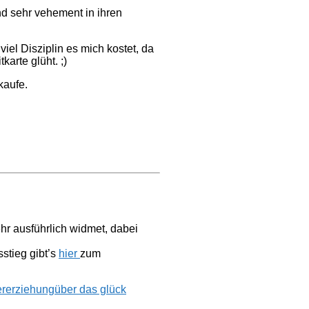
nd sehr vehement in ihren
iel Disziplin es mich kostet, da
arte glüht. ;)
 kaufe.
hr ausführlich widmet, dabei
stieg gibt’s
hier
zum
ererziehung
über das glück