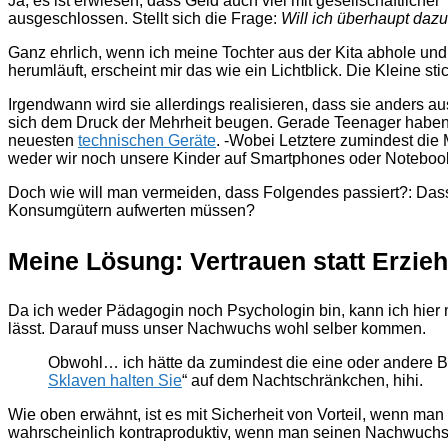
Ja, es ist erwiesen, dass Geld auch viel mit gesellschaftliche
ausgeschlossen. Stellt sich die Frage:
Will ich überhaupt daz
Ganz ehrlich, wenn ich meine Tochter aus der Kita abhole un
herumläuft, erscheint mir das wie ein Lichtblick. Die Kleine s
Irgendwann wird sie allerdings realisieren, dass sie anders a
sich dem Druck der Mehrheit beugen. Gerade Teenager haben 
neuesten
technischen Geräte
. -Wobei Letztere zumindest die 
weder wir noch unsere Kinder auf Smartphones oder Noteboo
Doch wie will man vermeiden, dass Folgendes passiert?: Das
Konsumgütern aufwerten müssen?
Meine Lösung: Vertrauen statt Erzie
Da ich weder Pädagogin noch Psychologin bin, kann ich hier 
lässt. Darauf muss unser Nachwuchs wohl selber kommen.
Obwohl… ich hätte da zumindest die eine oder andere Buc
Sklaven halten Sie
“ auf dem Nachtschränkchen, hihi.
Wie oben erwähnt, ist es mit Sicherheit von Vorteil, wenn man a
wahrscheinlich kontraproduktiv, wenn man seinen Nachwuchs z