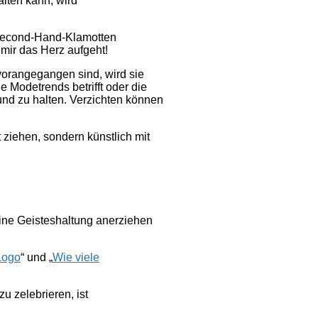
alten kann, wird
n Second-Hand-Klamotten
 mir das Herz aufgeht!
 vorangegangen sind, wird sie
Modetrends betrifft oder die
 und zu halten. Verzichten können
 ziehen, sondern künstlich mit
eine Geisteshaltung anerziehen
Logo
“ und „
Wie viele
u zelebrieren, ist