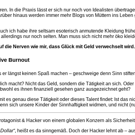
en. In die Praxis lässt er sich nur noch von Idealisten übertra
über hinaus werden immer mehr Blogs von Müttern ins Leben g
uch ich habe ihre seltsam esoterisch anmutende Kleidung früher 
allerdings nur noch selten. Man muss sich nicht mehr öko kleid
f die Nerven wie mir, dass Glück mit Geld verwechselt wird.
tive Burnout
uss er längst keinen Spaß machen – geschweige denn Sinn stiften
ich macht? Nicht das Geld, sondern die Tätigkeit an sich. Ode
bwohl es ihnen finanziell gesehen ganz ausgezeichnet geht?
t es genau diese Tätigkeit oder dieses Talent findet: Ist das ni
n, wenn sich unsere Kinder der Sinnhaftigkeit widmen, und nicht 
 Protagonist & Hacker von einem globalen Konzern als Sicherhei
Dollar“
, heißt es da sinngemäß. Doch der Hacker lehnt ab – a