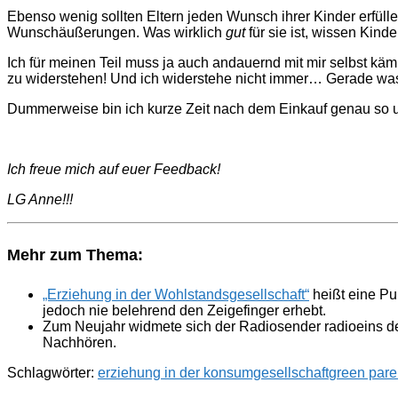
Ebenso wenig sollten Eltern jeden Wunsch ihrer Kinder erfüll
Wunschäußerungen. Was wirklich
gut
für sie ist, wissen Kinde
Ich für meinen Teil muss ja auch andauernd mit mir selbst kämp
zu widerstehen! Und ich widerstehe nicht immer… Gerade was K
Dummerweise bin ich kurze Zeit nach dem Einkauf genau so u
Ich freue mich auf euer Feedback!
LG Anne!!!
Mehr zum Thema:
„Erziehung in der Wohlstandsgesellschaft“
heißt eine Pu
jedoch nie belehrend den Zeigefinger erhebt.
Zum Neujahr widmete sich der Radiosender radioeins d
Nachhören.
Schlagwörter:
erziehung in der konsumgesellschaft
green pare