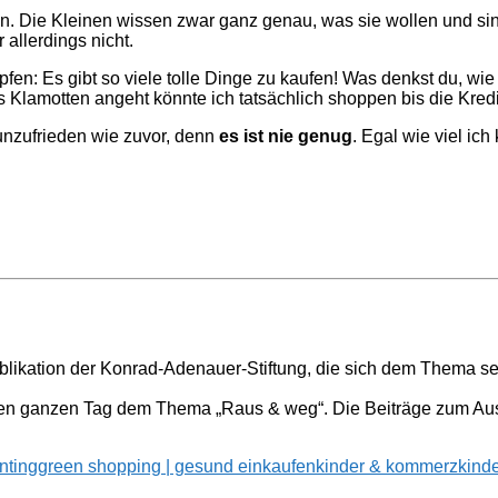
en. Die Kleinen wissen zwar ganz genau, was sie wollen und si
r allerdings nicht.
fen: Es gibt so viele tolle Dinge zu kaufen! Was denkst du, wie v
lamotten angeht könnte ich tatsächlich shoppen bis die Kreditk
nzufrieden wie zuvor, denn
es ist nie genug
. Egal wie viel ich
blikation der Konrad-Adenauer-Stiftung, die sich dem Thema se
en ganzen Tag dem Thema „Raus & weg“. Die Beiträge zum Aus
nting
green shopping | gesund einkaufen
kinder & kommerz
kind