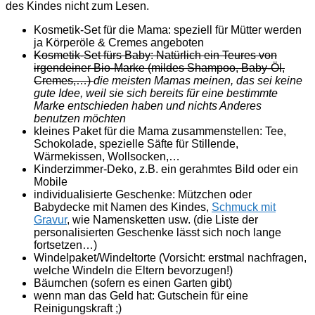
des Kindes nicht zum Lesen.
Kosmetik-Set für die Mama: speziell für Mütter werden
ja Körperöle & Cremes angeboten
Kosmetik-Set fürs Baby: Natürlich ein Teures von
irgendeiner Bio-Marke (mildes Shampoo, Baby-Öl,
Cremes,…)
die meisten Mamas meinen, das sei keine
gute Idee, weil sie sich bereits für eine bestimmte
Marke entschieden haben und nichts Anderes
benutzen möchten
kleines Paket für die Mama zusammenstellen: Tee,
Schokolade, spezielle Säfte für Stillende,
Wärmekissen, Wollsocken,…
Kinderzimmer-Deko, z.B. ein gerahmtes Bild oder ein
Mobile
individualisierte Geschenke: Mützchen oder
Babydecke mit Namen des Kindes,
Schmuck mit
Gravur
, wie Namensketten usw. (die Liste der
personalisierten Geschenke lässt sich noch lange
fortsetzen…)
Windelpaket/Windeltorte (Vorsicht: erstmal nachfragen,
welche Windeln die Eltern bevorzugen!)
Bäumchen (sofern es einen Garten gibt)
wenn man das Geld hat: Gutschein für eine
Reinigungskraft ;)