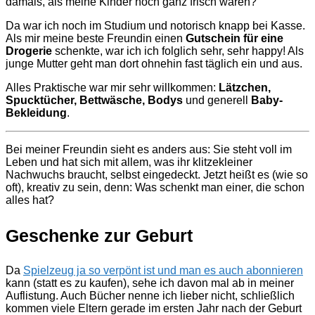
damals, als meine Kinder noch ganz frisch waren?
Da war ich noch im Studium und notorisch knapp bei Kasse.
Als mir meine beste Freundin einen
Gutschein für eine
Drogerie
schenkte, war ich ich folglich sehr, sehr happy! Als
junge Mutter geht man dort ohnehin fast täglich ein und aus.
Alles Praktische war mir sehr willkommen:
Lätzchen,
Spucktücher, Bettwäsche, Bodys
und generell
Baby-
Bekleidung
.
Bei meiner Freundin sieht es anders aus: Sie steht voll im
Leben und hat sich mit allem, was ihr klitzekleiner
Nachwuchs braucht, selbst eingedeckt. Jetzt heißt es (wie so
oft), kreativ zu sein, denn: Was schenkt man einer, die schon
alles hat?
Geschenke zur Geburt
Da
Spielzeug ja so verpönt ist und man es auch abonnieren
kann (statt es zu kaufen), sehe ich davon mal ab in meiner
Auflistung. Auch Bücher nenne ich lieber nicht, schließlich
kommen viele Eltern gerade im ersten Jahr nach der Geburt