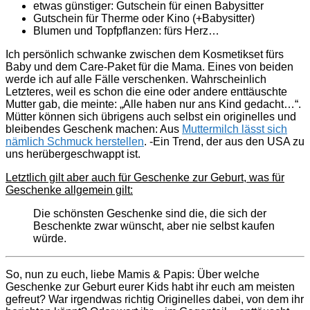
etwas günstiger: Gutschein für einen Babysitter
Gutschein für Therme oder Kino (+Babysitter)
Blumen und Topfpflanzen: fürs Herz…
Ich persönlich schwanke zwischen dem Kosmetikset fürs
Baby und dem Care-Paket für die Mama. Eines von beiden
werde ich auf alle Fälle verschenken. Wahrscheinlich
Letzteres, weil es schon die eine oder andere enttäuschte
Mutter gab, die meinte: „Alle haben nur ans Kind gedacht…“.
Mütter können sich übrigens auch selbst ein originelles und
bleibendes Geschenk machen: Aus
Muttermilch lässt sich
nämlich Schmuck herstellen
. -Ein Trend, der aus den USA zu
uns herübergeschwappt ist.
Letztlich gilt aber auch für Geschenke zur Geburt, was für
Geschenke allgemein gilt:
Die schönsten Geschenke sind die, die sich der
Beschenkte zwar wünscht, aber nie selbst kaufen
würde.
So, nun zu euch, liebe Mamis & Papis: Über welche
Geschenke zur Geburt eurer Kids habt ihr euch am meisten
gefreut? War irgendwas richtig Originelles dabei, von dem ihr