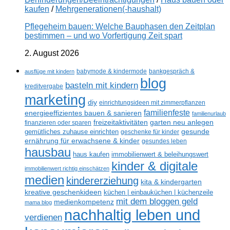
kaufen
/
Mehrgenerationen(-haushalt)
Pflegeheim bauen: Welche Bauphasen den Zeitplan
bestimmen – und wo Vorfertigung Zeit spart
2. August 2026
ausflüge mit kindern
babymode & kindermode
bankgespräch &
blog
basteln mit kindern
kreditvergabe
marketing
diy
einrichtungsideen mit zimmerpflanzen
familienfeste
energieeffizientes bauen & sanieren
familienurlaub
freizeitaktivitäten
garten neu anlegen
finanzieren oder sparen
gesunde
gemütliches zuhause einrichten
geschenke für kinder
ernährung für erwachsene & kinder
gesundes leben
hausbau
haus kaufen
immobilienwert & beleihungswert
kinder & digitale
immobilienwert richtig einschätzen
medien
kindererziehung
kita & kindergarten
kreative geschenkideen
küchen | einbauküchen | küchenzeile
mit dem bloggen geld
medienkompetenz
mama blog
nachhaltig leben und
verdienen