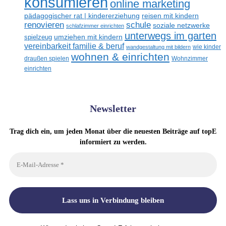
konsumieren
online marketing
reisen mit kindern
pädagogischer rat | kindererziehung
renovieren
schule
soziale netzwerke
schlafzimmer einrichten
unterwegs im garten
umziehen mit kindern
spielzeug
vereinbarkeit familie & beruf
wandgestaltung mit bildern
wie kinder
wohnen & einrichten
draußen spielen
Wohnzimmer
einrichten
Newsletter
Trag dich ein, um jeden Monat über die neuesten Beiträge auf topE
informiert zu werden.