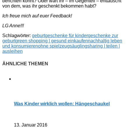
berichten könnt? Oder wart ihr – im Gegenteil – enttäuscht
von dem, was ihr geschenkt bekommen habt?
Ich freue mich auf euer Feedback!
LG Anne!!!
Schlagwörter:
geburt
geschenke für kinder
geschenke zur
geburt
green shopping | gesund einkaufen
nachhaltig leben
und konsumieren
ohne spielzeug
säugling
sharing | teilen |
ausleihen
Was Kinder wirklich wollen: Hängeschaukel
13. Januar 2016