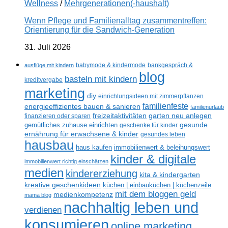
Wellness
/
Mehrgenerationen(-haushalt)
Wenn Pflege und Familienalltag zusammentreffen:
Orientierung für die Sandwich-Generation
31. Juli 2026
ausflüge mit kindern
babymode & kindermode
bankgespräch &
blog
basteln mit kindern
kreditvergabe
marketing
diy
einrichtungsideen mit zimmerpflanzen
familienfeste
energieeffizientes bauen & sanieren
familienurlaub
freizeitaktivitäten
garten neu anlegen
finanzieren oder sparen
gesunde
gemütliches zuhause einrichten
geschenke für kinder
ernährung für erwachsene & kinder
gesundes leben
hausbau
haus kaufen
immobilienwert & beleihungswert
kinder & digitale
immobilienwert richtig einschätzen
medien
kindererziehung
kita & kindergarten
kreative geschenkideen
küchen | einbauküchen | küchenzeile
mit dem bloggen geld
medienkompetenz
mama blog
nachhaltig leben und
verdienen
konsumieren
online marketing