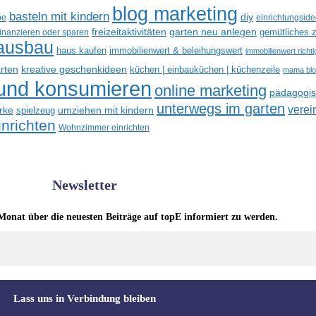
blog marketing
basteln mit kindern
diy
be
einrichtungsid
freizeitaktivitäten
garten neu anlegen
gemütliches z
finanzieren oder sparen
ausbau
haus kaufen
immobilienwert & beleihungswert
immobilienwert richt
kreative geschenkideen
arten
küchen | einbauküchen | küchenzeile
mama bl
 und konsumieren
online marketing
pädagogisc
unterwegs im garten
verei
rke
umziehen mit kindern
spielzeug
nrichten
Wohnzimmer einrichten
Newsletter
Monat über die neuesten Beiträge auf topE informiert zu werden.