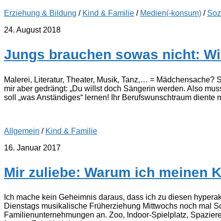
Erziehung & Bildung
/
Kind & Familie
/
Medien(-konsum)
/
Soz
24. August 2018
Jungs brauchen sowas nicht: Wie
Malerei, Literatur, Theater, Musik, Tanz,… = Mädchensache? S
mir aber gedrängt: „Du willst doch Sängerin werden. Also mus
soll „was Anständiges“ lernen! Ihr Berufswunschtraum diente mir l
Allgemein
/
Kind & Familie
16. Januar 2017
Mir zuliebe: Warum ich meinen K
Ich mache kein Geheimnis daraus, dass ich zu diesen hypera
Dienstags musikalische Früherziehung Mittwochs noch mal 
Familienunternehmungen an. Zoo, Indoor-Spielplatz, Spazieren