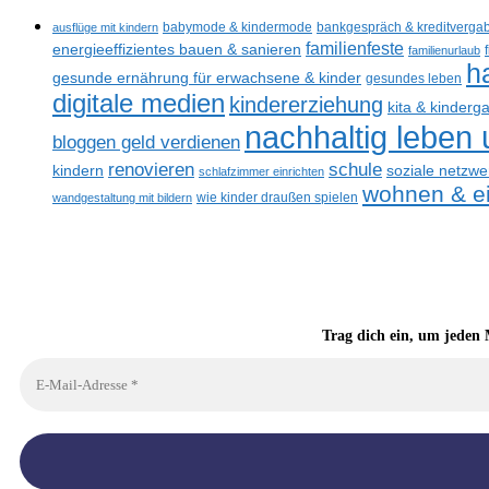
ausflüge mit kindern
babymode & kindermode
bankgespräch & kreditverga
familienfeste
energieeffizientes bauen & sanieren
familienurlaub
h
gesunde ernährung für erwachsene & kinder
gesundes leben
digitale medien
kindererziehung
kita & kinderg
nachhaltig leben
bloggen geld verdienen
renovieren
schule
kindern
soziale netzwe
schlafzimmer einrichten
wohnen & ei
wandgestaltung mit bildern
wie kinder draußen spielen
Trag dich ein, um jeden 