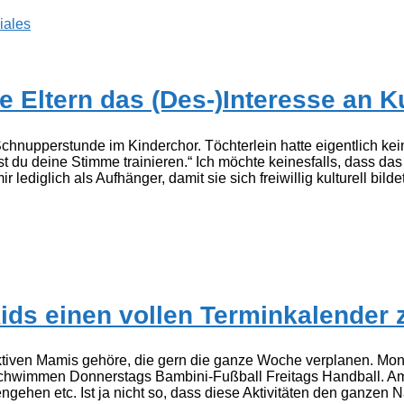
iales
 Eltern das (Des-)Interesse an Ku
chnupperstunde im Kinderchor. Töchterlein hatte eigentlich ke
st du deine Stimme trainieren.“ Ich möchte keinesfalls, dass da
ediglich als Aufhänger, damit sie sich freiwillig kulturell bildet.
ids einen vollen Terminkalender
ktiven Mamis gehöre, die gern die ganze Woche verplanen. Mo
Schwimmen Donnerstags Bambini-Fußball Freitags Handball. 
gehen etc. Ist ja nicht so, dass diese Aktivitäten den ganzen 