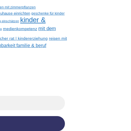
een mit zimmerpflanzen
uhause einrichten
geschenke für kinder
kinder &
ig einschätzen
mit dem
medienkompetenz
og
reisen mit
her rat | kindererziehung
nbarkeit familie & beruf