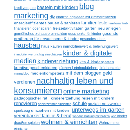
blog
basteln mit kindern
kreditvergabe
marketing
diy
einrichtungsideen mit zimmerpflanzen
familienfeste
energieeffizientes bauen & sanieren
familienurlaub
freizeitaktivitäten
garten neu anlegen
finanzieren oder sparen
gesunde
gemütliches zuhause einrichten
geschenke für kinder
ernährung für erwachsene & kinder
gesundes leben
hausbau
haus kaufen
immobilienwert & beleihungswert
kinder & digitale
immobilienwert richtig einschätzen
medien
kindererziehung
kita & kindergarten
kreative geschenkideen
küchen | einbauküchen | küchenzeile
mit dem bloggen geld
medienkompetenz
mama blog
nachhaltig leben und
verdienen
konsumieren
online marketing
reisen mit kindern
pädagogischer rat | kindererziehung
renovieren
schule
soziale netzwerke
schlafzimmer einrichten
unterwegs im garten
umziehen mit kindern
spielzeug
vereinbarkeit familie & beruf
wandgestaltung mit bildern
wie kinder
wohnen & einrichten
draußen spielen
Wohnzimmer
einrichten