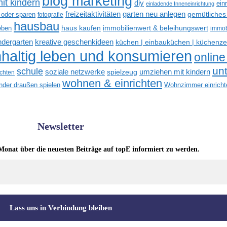
blog marketing
it kindern
diy
ein
einladende Inneneinrichtung
freizeitaktivitäten
garten neu anlegen
gemütliches
 oder sparen
fotografie
hausbau
haus kaufen
immobilienwert & beleihungswert
eben
immob
kreative geschenkideen
indergarten
küchen | einbauküchen | küchenze
haltig leben und konsumieren
online
un
schule
soziale netzwerke
umziehen mit kindern
spielzeug
ichten
wohnen & einrichten
inder draußen spielen
Wohnzimmer einricht
Newsletter
Monat über die neuesten Beiträge auf topE informiert zu werden.