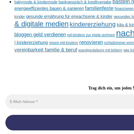
basteln m
babymode & kindermode
bankgespräch & kreditvergabe
familienfeste
energieeffizientes bauen & sanieren
finanzieren
gesunde ernährung für erwachsene & kinder
kinder
gesundes l
& digitale medien
kindererziehung
kita & k
nach
bloggen geld verdienen
mit kindern zur miete wohnen
renovieren
| kindererziehung
reisen mit kindern
schlafzimmer einr
vereinbarkeit familie & beruf
wandgestaltung mit bildern
wie k
Trag dich ein, um jeden 