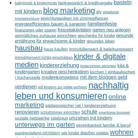
basteln
babymode & kindermode
bankgespräch & kreditvergabe
blog marketing
mit kindern
diy
einladende
einrichtungsideen mit zimmerpflanzen
Inneneinrichtung
familienfeste
energieeffizientes bauen & sanieren
freizeitaktivitäten
garten neu anlegen
finanzieren oder sparen
gesunde
gemütliches zuhause einrichten
geschenke für kinder
ernährung für erwachsene & kinder
gesundes leben
hausbau
haus kaufen
immobilienwert & beleihungswert
kinder & digitale
immobilienwert richtig einschätzen
medien
kindererziehung
kita &
kinderzimmer einrichten
kreative geschenkideen
kindergarten
küchen | einbauküchen
mit dem bloggen geld
medienkompetenz
| küchenzeile
nachhaltig
verdienen
mit kindern zur miete wohnen
leben und konsumieren
online
marketing
pädagogischer rat | kindererziehung
renovieren
schule
schlafzimmer einrichten
smarthome lösungen
umziehen mit kindern
soziale netzwerke
spielzeug
unterwegs im garten
vereinbarkeit familie & beruf
wohnen
wandgestaltung mit bildern
wie kinder draußen spielen