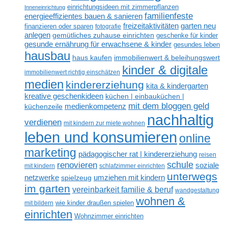
einrichtungsideen mit zimmerpflanzen
Inneneinrichtung
familienfeste
energieeffizientes bauen & sanieren
freizeitaktivitäten
garten neu
finanzieren oder sparen
fotografie
anlegen
gemütliches zuhause einrichten
geschenke für kinder
gesunde ernährung für erwachsene & kinder
gesundes leben
hausbau
haus kaufen
immobilienwert & beleihungswert
kinder & digitale
immobilienwert richtig einschätzen
medien
kindererziehung
kita & kindergarten
kreative geschenkideen
küchen | einbauküchen |
mit dem bloggen geld
medienkompetenz
küchenzeile
nachhaltig
verdienen
mit kindern zur miete wohnen
leben und konsumieren
online
marketing
pädagogischer rat | kindererziehung
reisen
renovieren
schule
soziale
mit kindern
schlafzimmer einrichten
unterwegs
netzwerke
umziehen mit kindern
spielzeug
im garten
vereinbarkeit familie & beruf
wandgestaltung
wohnen &
mit bildern
wie kinder draußen spielen
einrichten
Wohnzimmer einrichten