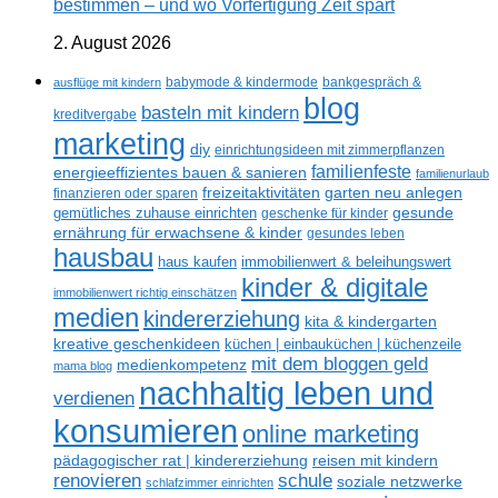
bestimmen – und wo Vorfertigung Zeit spart
2. August 2026
ausflüge mit kindern
babymode & kindermode
bankgespräch &
blog
basteln mit kindern
kreditvergabe
marketing
diy
einrichtungsideen mit zimmerpflanzen
familienfeste
energieeffizientes bauen & sanieren
familienurlaub
freizeitaktivitäten
garten neu anlegen
finanzieren oder sparen
gesunde
gemütliches zuhause einrichten
geschenke für kinder
ernährung für erwachsene & kinder
gesundes leben
hausbau
haus kaufen
immobilienwert & beleihungswert
kinder & digitale
immobilienwert richtig einschätzen
medien
kindererziehung
kita & kindergarten
kreative geschenkideen
küchen | einbauküchen | küchenzeile
mit dem bloggen geld
medienkompetenz
mama blog
nachhaltig leben und
verdienen
konsumieren
online marketing
reisen mit kindern
pädagogischer rat | kindererziehung
renovieren
schule
soziale netzwerke
schlafzimmer einrichten