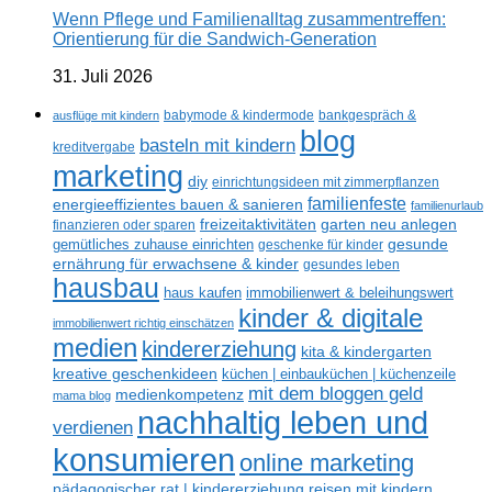
Wenn Pflege und Familienalltag zusammentreffen:
Orientierung für die Sandwich-Generation
31. Juli 2026
ausflüge mit kindern
babymode & kindermode
bankgespräch &
blog
basteln mit kindern
kreditvergabe
marketing
diy
einrichtungsideen mit zimmerpflanzen
familienfeste
energieeffizientes bauen & sanieren
familienurlaub
freizeitaktivitäten
garten neu anlegen
finanzieren oder sparen
gesunde
gemütliches zuhause einrichten
geschenke für kinder
ernährung für erwachsene & kinder
gesundes leben
hausbau
haus kaufen
immobilienwert & beleihungswert
kinder & digitale
immobilienwert richtig einschätzen
medien
kindererziehung
kita & kindergarten
kreative geschenkideen
küchen | einbauküchen | küchenzeile
mit dem bloggen geld
medienkompetenz
mama blog
nachhaltig leben und
verdienen
konsumieren
online marketing
reisen mit kindern
pädagogischer rat | kindererziehung