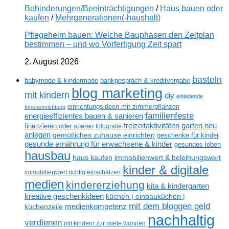
Behinderungen/Beeinträchtigungen
/
Haus bauen oder
kaufen
/
Mehrgenerationen(-haushalt)
Pflegeheim bauen: Welche Bauphasen den Zeitplan
bestimmen – und wo Vorfertigung Zeit spart
2. August 2026
basteln
babymode & kindermode
bankgespräch & kreditvergabe
blog marketing
mit kindern
diy
einladende
einrichtungsideen mit zimmerpflanzen
Inneneinrichtung
familienfeste
energieeffizientes bauen & sanieren
freizeitaktivitäten
garten neu
finanzieren oder sparen
fotografie
anlegen
gemütliches zuhause einrichten
geschenke für kinder
gesunde ernährung für erwachsene & kinder
gesundes leben
hausbau
haus kaufen
immobilienwert & beleihungswert
kinder & digitale
immobilienwert richtig einschätzen
medien
kindererziehung
kita & kindergarten
kreative geschenkideen
küchen | einbauküchen |
mit dem bloggen geld
medienkompetenz
küchenzeile
nachhaltig
verdienen
mit kindern zur miete wohnen