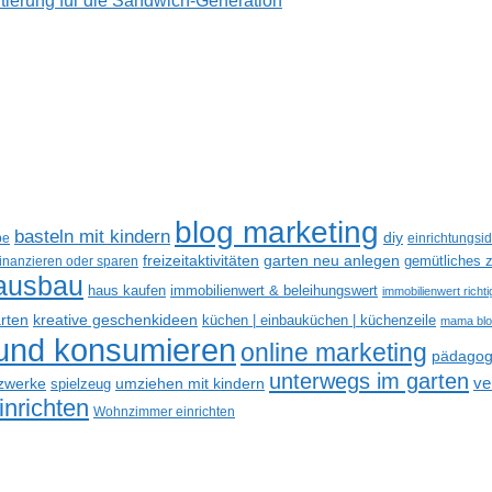
tierung für die Sandwich-Generation
blog marketing
basteln mit kindern
diy
be
einrichtungsi
freizeitaktivitäten
garten neu anlegen
gemütliches z
finanzieren oder sparen
ausbau
haus kaufen
immobilienwert & beleihungswert
immobilienwert richt
kreative geschenkideen
arten
küchen | einbauküchen | küchenzeile
mama bl
 und konsumieren
online marketing
pädagogi
unterwegs im garten
ve
tzwerke
spielzeug
umziehen mit kindern
nrichten
Wohnzimmer einrichten