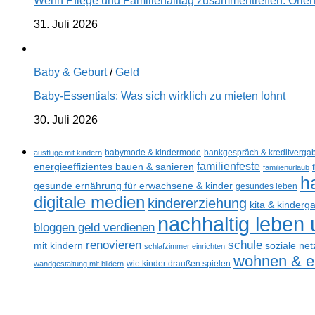
Wenn Pflege und Familienalltag zusammentreffen: Orien
31. Juli 2026
Baby & Geburt
/
Geld
Baby-Essentials: Was sich wirklich zu mieten lohnt
30. Juli 2026
ausflüge mit kindern
babymode & kindermode
bankgespräch & kreditverga
familienfeste
energieeffizientes bauen & sanieren
familienurlaub
h
gesunde ernährung für erwachsene & kinder
gesundes leben
digitale medien
kindererziehung
kita & kinderg
nachhaltig leben
bloggen geld verdienen
schule
renovieren
mit kindern
soziale ne
schlafzimmer einrichten
wohnen & ei
wandgestaltung mit bildern
wie kinder draußen spielen