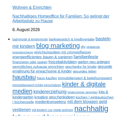
Wohnen & Einrichten
Nachhaltiges Homeoffice für Familien: So gelingt der
Arbeitsplatz zu Hause
6. August 2026
basteln
babymode & kindermode
bankgespräch & kreditvergabe
blog marketing
mit kindern
diy
einladende
einrichtungsideen mit zimmerpflanzen
Inneneinrichtung
familienfeste
energieeffizientes bauen & sanieren
freizeitaktivitäten
garten neu anlegen
finanzieren oder sparen
gesunde
gemütliches zuhause einrichten
geschenke für kinder
ernährung für erwachsene & kinder
gesundes leben
hausbau
haus kaufen
immobilienwert & beleihungswert
kinder & digitale
immobilienwert richtig einschätzen
medien
kindererziehung
kita &
kinderzimmer einrichten
kreative geschenkideen
kindergarten
küchen | einbauküchen
mit dem bloggen geld
medienkompetenz
| küchenzeile
nachhaltig
verdienen
mit kindern zur miete wohnen