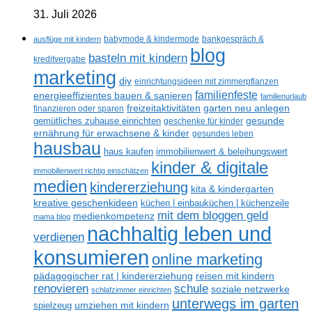
31. Juli 2026
ausflüge mit kindern
babymode & kindermode
bankgespräch &
blog
basteln mit kindern
kreditvergabe
marketing
diy
einrichtungsideen mit zimmerpflanzen
familienfeste
energieeffizientes bauen & sanieren
familienurlaub
freizeitaktivitäten
garten neu anlegen
finanzieren oder sparen
gesunde
gemütliches zuhause einrichten
geschenke für kinder
ernährung für erwachsene & kinder
gesundes leben
hausbau
haus kaufen
immobilienwert & beleihungswert
kinder & digitale
immobilienwert richtig einschätzen
medien
kindererziehung
kita & kindergarten
kreative geschenkideen
küchen | einbauküchen | küchenzeile
mit dem bloggen geld
medienkompetenz
mama blog
nachhaltig leben und
verdienen
konsumieren
online marketing
reisen mit kindern
pädagogischer rat | kindererziehung
renovieren
schule
soziale netzwerke
schlafzimmer einrichten
unterwegs im garten
umziehen mit kindern
spielzeug