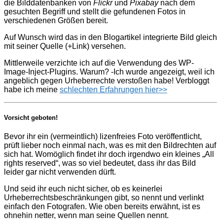
die Bilddatenbanken von
Flickr
und
Pixabay
nach dem
gesuchten Begriff und stellt die gefundenen Fotos in
verschiedenen Größen bereit.
Auf Wunsch wird das in den Blogartikel integrierte Bild gleich
mit seiner Quelle (+Link) versehen.
Mittlerweile verzichte ich auf die Verwendung des WP-
Image-Inject-Plugins. Warum? -Ich wurde angezeigt, weil ich
angeblich gegen Urheberrechte verstoßen habe! Verbloggt
habe ich meine
schlechten Erfahrungen hier>>
Vorsicht geboten!
Bevor ihr ein (vermeintlich) lizenfreies Foto veröffentlicht,
prüft lieber noch einmal nach, was es mit den Bildrechten auf
sich hat. Womöglich findet ihr doch irgendwo ein kleines „All
rights reserved“, was so viel bedeutet, dass ihr das Bild
leider gar nicht verwenden dürft.
Und seid ihr euch nicht sicher, ob es keinerlei
Urheberrechtsbeschränkungen gibt, so nennt und verlinkt
einfach den Fotografen. Wie oben bereits erwähnt, ist es
ohnehin netter, wenn man seine Quellen nennt.