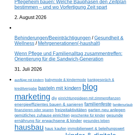
Pflegeheim bauen: Welche Bauphasen den Zeitplan
bestimmen – und wo Vorfertigung Zeit spart
2. August 2026
Behinderungen/Beeinträchtigungen
/
Gesundheit &
Wellness
/
Mehrgenerationen(-haushalt)
Wenn Pflege und Familienalltag zusammentreffen:
Orientierung für die Sandwich-Generation
31. Juli 2026
ausflüge mit kindern
babymode & kindermode
bankgespräch &
blog
basteln mit kindern
kreditvergabe
marketing
diy
einrichtungsideen mit zimmerpflanzen
familienfeste
energieeffizientes bauen & sanieren
familienurlaub
freizeitaktivitäten
garten neu anlegen
finanzieren oder sparen
gesunde
gemütliches zuhause einrichten
geschenke für kinder
ernährung für erwachsene & kinder
gesundes leben
hausbau
haus kaufen
immobilienwert & beleihungswert