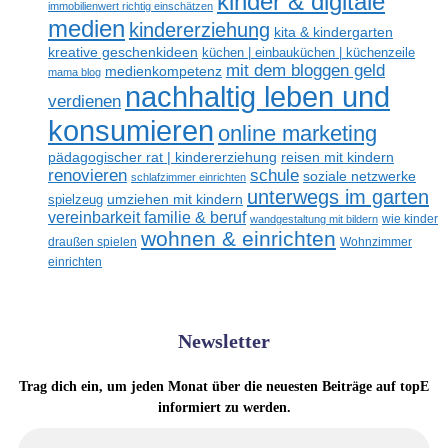
kinder & digitale
immobilienwert richtig einschätzen
medien
kindererziehung
kita & kindergarten
kreative geschenkideen
küchen | einbauküchen | küchenzeile
mit dem bloggen geld
medienkompetenz
mama blog
nachhaltig leben und
verdienen
konsumieren
online marketing
reisen mit kindern
pädagogischer rat | kindererziehung
renovieren
schule
soziale netzwerke
schlafzimmer einrichten
unterwegs im garten
umziehen mit kindern
spielzeug
vereinbarkeit familie & beruf
wandgestaltung mit bildern
wie kinder
wohnen & einrichten
draußen spielen
Wohnzimmer
einrichten
Newsletter
Trag dich ein, um jeden Monat über die neuesten Beiträge auf topE
informiert zu werden.