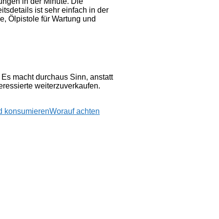
ngen in der Minute. Die
sdetails ist sehr einfach in der
e, Ölpistole für Wartung und
 Es macht durchaus Sinn, anstatt
ressierte weiterzuverkaufen.
nd konsumieren
Worauf achten