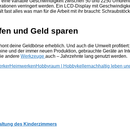
 eine variable Geschwindigkeit zwischen 50 und 2250 Umdrehu
brationen verringert werden. Ein LCD-Display mit Geschwindigkeit
ast alles was man für die Arbeit mit ihr braucht: Schraubstöck
en und Geld sparen
t deine Geldbörse erheblich. Und auch die Umwelt profitiert:
ne und der immer neuen Produktion, gebrauchte Geräte an Inte
ie andere
Werkzeuge
auch – Jahrzehnte lang genutzt werden.
erker
Heimwerken
Hobbyraum | Hobbykeller
nachhaltig leben u
altung des Kinderzimmers