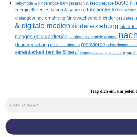
basteln m
babymode & kindermode
bankgespräch & kreditvergabe
familienfeste
energieeffizientes bauen & sanieren
finanzieren
gesunde ernährung für erwachsene & kinder
kinder
gesundes l
& digitale medien
kindererziehung
kita & k
nach
bloggen geld verdienen
mit kindern zur miete wohnen
renovieren
| kindererziehung
reisen mit kindern
schlafzimmer einr
vereinbarkeit familie & beruf
wandgestaltung mit bildern
wie k
Trag dich ein, um jeden 