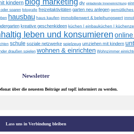
blog marketing
it kindern
diy
ein
einladende Inneneinrichtung
freizeitaktivitäten
garten neu anlegen
gemütliches
 oder sparen
fotografie
hausbau
haus kaufen
immobilienwert & beleihungswert
eben
immob
kreative geschenkideen
indergarten
küchen | einbauküchen | küchenze
haltig leben und konsumieren
online
un
schule
soziale netzwerke
umziehen mit kindern
spielzeug
ichten
wohnen & einrichten
inder draußen spielen
Wohnzimmer einricht
Newsletter
Monat über die neuesten Beiträge auf topE informiert zu werden.