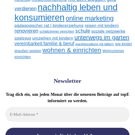
nachhaltig leben und
verdienen
konsumieren
online marketing
reisen mit kindern
pädagogischer rat | kindererziehung
renovieren
schule
soziale netzwerke
schlafzimmer einrichten
unterwegs im garten
umziehen mit kindern
spielzeug
vereinbarkeit familie & beruf
wandgestaltung mit bildern
wie kinder
wohnen & einrichten
draußen spielen
Wohnzimmer
einrichten
Newsletter
Trag dich ein, um jeden Monat über die neuesten Beiträge auf topE
informiert zu werden.