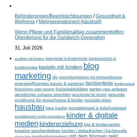
Behinderungen/Beeinträchtigungen
/
Gesundheit &
Wellness
/
Mehrgenerationen(-haushalt)
Wenn Pflege und Familienalltag zusammentreffen:
Orientierung für die Sandwich-Generation
31. Juli 2026
ausflüge mit kindern
babymode & kindermode
bankgespräch &
blog
basteln mit kindern
kreditvergabe
marketing
diy
einrichtungsideen mit zimmerpflanzen
familienfeste
energieeffizientes bauen & sanieren
familienurlaub
freizeitaktivitäten
garten neu anlegen
finanzieren oder sparen
gesunde
gemütliches zuhause einrichten
geschenke für kinder
ernährung für erwachsene & kinder
gesundes leben
hausbau
haus kaufen
immobilienwert & beleihungswert
kinder & digitale
immobilienwert richtig einschätzen
medien
kindererziehung
kita & kindergarten
kreative geschenkideen
küchen | einbauküchen | küchenzeile
mit dem bloggen geld
medienkompetenz
mama blog