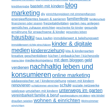
blog
basteln mit kindern
kreditvergabe
marketing
diy
einrichtungsideen mit zimmerpflanzen
familienfeste
energieeffizientes bauen & sanieren
familienurlaub
freizeitaktivitäten
garten neu anlegen
finanzieren oder sparen
gesunde
gemütliches zuhause einrichten
geschenke für kinder
ernährung für erwachsene & kinder
gesundes leben
hausbau
haus kaufen
immobilienwert & beleihungswert
kinder & digitale
immobilienwert richtig einschätzen
medien
kindererziehung
kita & kindergarten
kreative geschenkideen
küchen | einbauküchen | küchenzeile
mit dem bloggen geld
medienkompetenz
mama blog
nachhaltig leben und
verdienen
konsumieren
online marketing
reisen mit kindern
pädagogischer rat | kindererziehung
renovieren
schule
soziale netzwerke
schlafzimmer einrichten
unterwegs im garten
umziehen mit kindern
spielzeug
vereinbarkeit familie & beruf
wandgestaltung mit bildern
wie kinder
wohnen & einrichten
draußen spielen
Wohnzimmer
einrichten