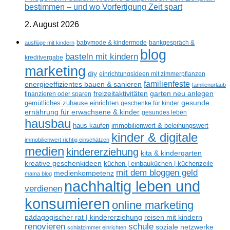
bestimmen – und wo Vorfertigung Zeit spart
2. August 2026
ausflüge mit kindern
babymode & kindermode
bankgespräch &
blog
basteln mit kindern
kreditvergabe
marketing
diy
einrichtungsideen mit zimmerpflanzen
familienfeste
energieeffizientes bauen & sanieren
familienurlaub
freizeitaktivitäten
garten neu anlegen
finanzieren oder sparen
gesunde
gemütliches zuhause einrichten
geschenke für kinder
ernährung für erwachsene & kinder
gesundes leben
hausbau
haus kaufen
immobilienwert & beleihungswert
kinder & digitale
immobilienwert richtig einschätzen
medien
kindererziehung
kita & kindergarten
kreative geschenkideen
küchen | einbauküchen | küchenzeile
mit dem bloggen geld
medienkompetenz
mama blog
nachhaltig leben und
verdienen
konsumieren
online marketing
reisen mit kindern
pädagogischer rat | kindererziehung
renovieren
schule
soziale netzwerke
schlafzimmer einrichten