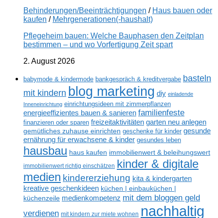
Behinderungen/Beeinträchtigungen
/
Haus bauen oder
kaufen
/
Mehrgenerationen(-haushalt)
Pflegeheim bauen: Welche Bauphasen den Zeitplan
bestimmen – und wo Vorfertigung Zeit spart
2. August 2026
basteln
babymode & kindermode
bankgespräch & kreditvergabe
blog marketing
mit kindern
diy
einladende
einrichtungsideen mit zimmerpflanzen
Inneneinrichtung
familienfeste
energieeffizientes bauen & sanieren
freizeitaktivitäten
garten neu anlegen
finanzieren oder sparen
gesunde
gemütliches zuhause einrichten
geschenke für kinder
ernährung für erwachsene & kinder
gesundes leben
hausbau
haus kaufen
immobilienwert & beleihungswert
kinder & digitale
immobilienwert richtig einschätzen
medien
kindererziehung
kita & kindergarten
kreative geschenkideen
küchen | einbauküchen |
mit dem bloggen geld
medienkompetenz
küchenzeile
nachhaltig
verdienen
mit kindern zur miete wohnen