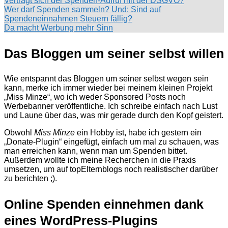
Verträgt sich der Spenden-Aufruf mit der DSGVO?
Wer darf Spenden sammeln? Und: Sind auf
Spendeneinnahmen Steuern fällig?
Da macht Werbung mehr Sinn
Das Bloggen um seiner selbst willen
Wie entspannt das Bloggen um seiner selbst wegen sein
kann, merke ich immer wieder bei meinem kleinen Projekt
„Miss Minze“, wo ich weder Sponsored Posts noch
Werbebanner veröffentliche. Ich schreibe einfach nach Lust
und Laune über das, was mir gerade durch den Kopf geistert.
Obwohl
Miss Minze
ein Hobby ist, habe ich gestern ein
„Donate-Plugin“ eingefügt, einfach um mal zu schauen, was
man erreichen kann, wenn man um Spenden bittet.
Außerdem wollte ich meine Recherchen in die Praxis
umsetzen, um auf topElternblogs noch realistischer darüber
zu berichten ;).
Online Spenden einnehmen dank
eines WordPress-Plugins