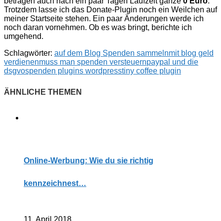
betragen auch nach ein paar Tagen Laufzeit ganze
0 Euro
.
Trotzdem lasse ich das Donate-Plugin noch ein Weilchen auf
meiner Startseite stehen. Ein paar Änderungen werde ich
noch daran vornehmen. Ob es was bringt, berichte ich
umgehend.
Schlagwörter:
auf dem Blog Spenden sammeln
mit blog geld
verdienen
muss man spenden versteuern
paypal und die
dsgvo
spenden plugins wordpress
tiny coffee plugin
Online-Werbung: Wie du sie richtig
kennzeichnest…
11. April 2018