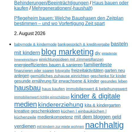
Behinderungen/Beeinträchtigungen
/
Haus bauen oder
kaufen
/
Mehrgenerationen(-haushalt)
Pflegeheim bauen: Welche Bauphasen den Zeitplan
bestimmen – und wo Vorfertigung Zeit spart
2. August 2026
basteln
babymode & kindermode
bankgespräch & kreditvergabe
blog marketing
mit kindern
diy
einladende
einrichtungsideen mit zimmerpflanzen
Inneneinrichtung
familienfeste
energieeffizientes bauen & sanieren
freizeitaktivitäten
garten neu
finanzieren oder sparen
fotografie
anlegen
gemütliches zuhause einrichten
geschenke für kinder
gesunde ernährung für erwachsene & kinder
gesundes leben
hausbau
haus kaufen
immobilienwert & beleihungswert
kinder & digitale
immobilienwert richtig einschätzen
medien
kindererziehung
kita & kindergarten
kreative geschenkideen
küchen | einbauküchen |
mit dem bloggen geld
medienkompetenz
küchenzeile
nachhaltig
verdienen
mit kindern zur miete wohnen