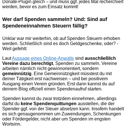
Donate-Plugin gleich – und muss ggf. jedes Mal recherchiert
werden, bevor es zum Einsatz kommt!
Wer darf Spenden sammeln? Und: Sind auf
Spendeneinnahmen Steuern fällig?
Unklar war mir weiterhin, ob auf Spenden Steuern erhoben
werden. Schließlich sind es doch Geldgeschenke, oder? -
Weit gefehlt:
Laut
Aussage eines Online-Anwalts
sind
ausschließlich
Vereine dazu berechtigt
, Spenden zu sammeln. Vereine
arbeiten nämlich nicht gewinnorientiert, sondern
gemeinnützig
. Eine Gemeinnützigkeit müsstest du mit
deiner Tätigkeit erst nachweisen – und bei positivem
Ausgang einen Verein gründen. Erst dann kannst du auf
deinem Blog offiziell einen Spendenaufruf starten.
Spenden kannst du zwar trotzdem einnehmen, allerdings
darfst du
keine Spendenquittungen
ausstellen, die der
Spender ggf. von der Steuer absetzen kann. Insofern handelt
es sich genaugenommen um Zuwendungen, Schenkungen
oder Fördergelder, nicht aber um Spenden im engsten
Wortsinn.