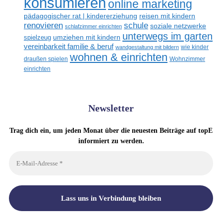
konsumieren
online marketing
reisen mit kindern
pädagogischer rat | kindererziehung
schule
renovieren
soziale netzwerke
schlafzimmer einrichten
unterwegs im garten
spielzeug
umziehen mit kindern
vereinbarkeit familie & beruf
wandgestaltung mit bildern
wie kinder
wohnen & einrichten
draußen spielen
Wohnzimmer
einrichten
Newsletter
Trag dich ein, um jeden Monat über die neuesten Beiträge auf topE
informiert zu werden.