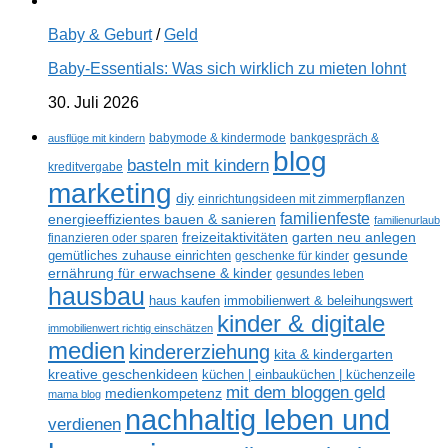
Baby & Geburt
/
Geld
Baby-Essentials: Was sich wirklich zu mieten lohnt
30. Juli 2026
ausflüge mit kindern
babymode & kindermode
bankgespräch &
blog
basteln mit kindern
kreditvergabe
marketing
diy
einrichtungsideen mit zimmerpflanzen
familienfeste
energieeffizientes bauen & sanieren
familienurlaub
freizeitaktivitäten
garten neu anlegen
finanzieren oder sparen
gemütliches zuhause einrichten
gesunde
geschenke für kinder
ernährung für erwachsene & kinder
gesundes leben
hausbau
haus kaufen
immobilienwert & beleihungswert
kinder & digitale
immobilienwert richtig einschätzen
medien
kindererziehung
kita & kindergarten
kreative geschenkideen
küchen | einbauküchen | küchenzeile
mit dem bloggen geld
medienkompetenz
mama blog
nachhaltig leben und
verdienen