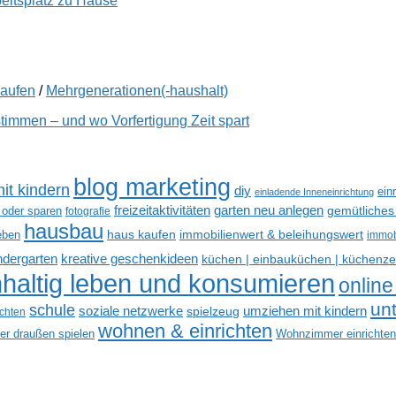
beitsplatz zu Hause
kaufen
/
Mehrgenerationen(-haushalt)
immen – und wo Vorfertigung Zeit spart
blog marketing
it kindern
diy
ein
einladende Inneneinrichtung
freizeitaktivitäten
garten neu anlegen
gemütliches
 oder sparen
fotografie
hausbau
haus kaufen
immobilienwert & beleihungswert
eben
immob
kreative geschenkideen
indergarten
küchen | einbauküchen | küchenze
haltig leben und konsumieren
online
un
schule
soziale netzwerke
umziehen mit kindern
spielzeug
ichten
wohnen & einrichten
der draußen spielen
Wohnzimmer einrichten