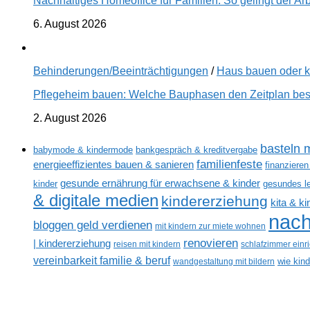
Nachhaltiges Homeoffice für Familien: So gelingt der Ar
6. August 2026
Behinderungen/Beeinträchtigungen
/
Haus bauen oder 
Pflegeheim bauen: Welche Bauphasen den Zeitplan best
2. August 2026
basteln m
babymode & kindermode
bankgespräch & kreditvergabe
familienfeste
energieeffizientes bauen & sanieren
finanzieren
gesunde ernährung für erwachsene & kinder
kinder
gesundes l
& digitale medien
kindererziehung
kita & k
nach
bloggen geld verdienen
mit kindern zur miete wohnen
renovieren
| kindererziehung
reisen mit kindern
schlafzimmer einr
vereinbarkeit familie & beruf
wandgestaltung mit bildern
wie kin