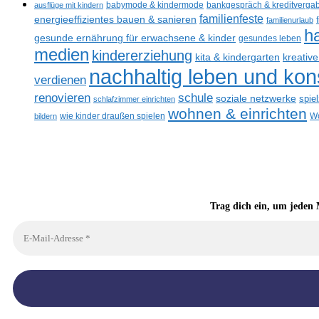
ausflüge mit kindern
babymode & kindermode
bankgespräch & kreditverga
familienfeste
energieeffizientes bauen & sanieren
familienurlaub
h
gesunde ernährung für erwachsene & kinder
gesundes leben
medien
kindererziehung
kreativ
kita & kindergarten
nachhaltig leben und ko
verdienen
renovieren
schule
soziale netzwerke
spie
schlafzimmer einrichten
wohnen & einrichten
bildern
wie kinder draußen spielen
Wo
Trag dich ein, um jeden 