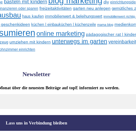
blog marketing
basteln mit kindern
diy
be
einrichtungsid
freizeitaktivitäten
garten neu anlegen
gemütliches z
finanzieren oder sparen
ausbau
haus kaufen
immobilienwert & beleihungswert
immobilienwert richtig
e geschenkideen
medienkom
küchen | einbauküchen | küchenzeile
mama blog
nsumieren
online marketing
pädagogischer rat | kinde
unterwegs im garten
vereinbarkeit
umziehen mit kindern
lzeug
hnzimmer einrichten
Newsletter
Monat über die neuesten Beiträge auf topE informiert zu werden.