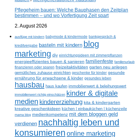
Pflegeheim bauen: Welche Bauphasen den Zeitplan
bestimmen – und wo Vorfertigung Zeit spart
2. August 2026
ausflüge mit kindern
babymode & kindermode
bankgespräch &
blog
basteln mit kindern
kreditvergabe
marketing
diy
einrichtungsideen mit zimmerpflanzen
familienfeste
energieeffizientes bauen & sanieren
familienurlaub
freizeitaktivitäten
garten neu anlegen
finanzieren oder sparen
gesunde
gemütliches zuhause einrichten
geschenke für kinder
ernährung für erwachsene & kinder
gesundes leben
hausbau
haus kaufen
immobilienwert & beleihungswert
kinder & digitale
immobilienwert richtig einschätzen
medien
kindererziehung
kita & kindergarten
kreative geschenkideen
küchen | einbauküchen | küchenzeile
mit dem bloggen geld
medienkompetenz
mama blog
nachhaltig leben und
verdienen
konsumieren
online marketing