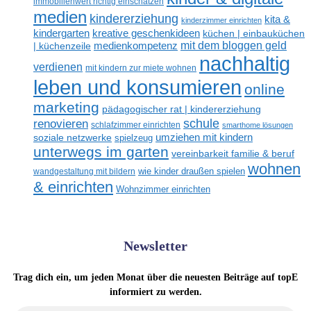
immobilienwert richtig einschätzen
medien
kindererziehung
kita &
kinderzimmer einrichten
kreative geschenkideen
kindergarten
küchen | einbauküchen
mit dem bloggen geld
medienkompetenz
| küchenzeile
nachhaltig
verdienen
mit kindern zur miete wohnen
leben und konsumieren
online
marketing
pädagogischer rat | kindererziehung
renovieren
schule
schlafzimmer einrichten
smarthome lösungen
umziehen mit kindern
soziale netzwerke
spielzeug
unterwegs im garten
vereinbarkeit familie & beruf
wohnen
wandgestaltung mit bildern
wie kinder draußen spielen
& einrichten
Wohnzimmer einrichten
Newsletter
Trag dich ein, um jeden Monat über die neuesten Beiträge auf topE
informiert zu werden.