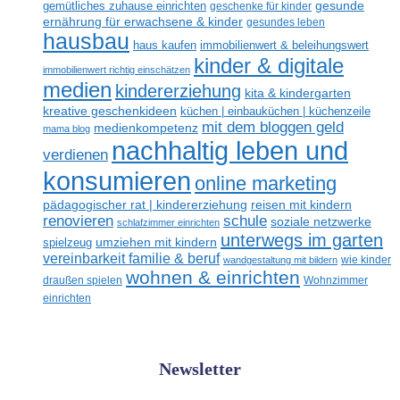
gesunde
gemütliches zuhause einrichten
geschenke für kinder
ernährung für erwachsene & kinder
gesundes leben
hausbau
haus kaufen
immobilienwert & beleihungswert
kinder & digitale
immobilienwert richtig einschätzen
medien
kindererziehung
kita & kindergarten
kreative geschenkideen
küchen | einbauküchen | küchenzeile
mit dem bloggen geld
medienkompetenz
mama blog
nachhaltig leben und
verdienen
konsumieren
online marketing
reisen mit kindern
pädagogischer rat | kindererziehung
renovieren
schule
soziale netzwerke
schlafzimmer einrichten
unterwegs im garten
umziehen mit kindern
spielzeug
vereinbarkeit familie & beruf
wandgestaltung mit bildern
wie kinder
wohnen & einrichten
draußen spielen
Wohnzimmer
einrichten
Newsletter