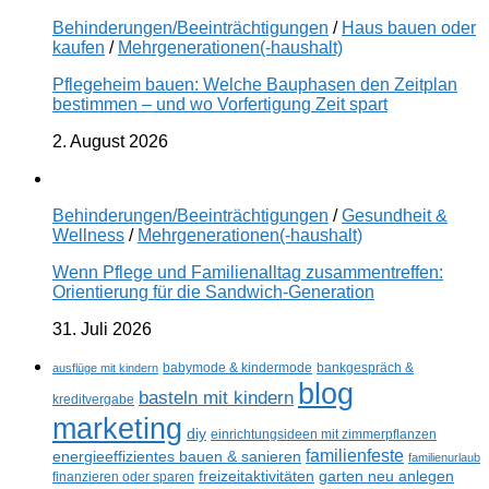
Behinderungen/Beeinträchtigungen
/
Haus bauen oder
kaufen
/
Mehrgenerationen(-haushalt)
Pflegeheim bauen: Welche Bauphasen den Zeitplan
bestimmen – und wo Vorfertigung Zeit spart
2. August 2026
Behinderungen/Beeinträchtigungen
/
Gesundheit &
Wellness
/
Mehrgenerationen(-haushalt)
Wenn Pflege und Familienalltag zusammentreffen:
Orientierung für die Sandwich-Generation
31. Juli 2026
ausflüge mit kindern
babymode & kindermode
bankgespräch &
blog
basteln mit kindern
kreditvergabe
marketing
diy
einrichtungsideen mit zimmerpflanzen
familienfeste
energieeffizientes bauen & sanieren
familienurlaub
freizeitaktivitäten
garten neu anlegen
finanzieren oder sparen