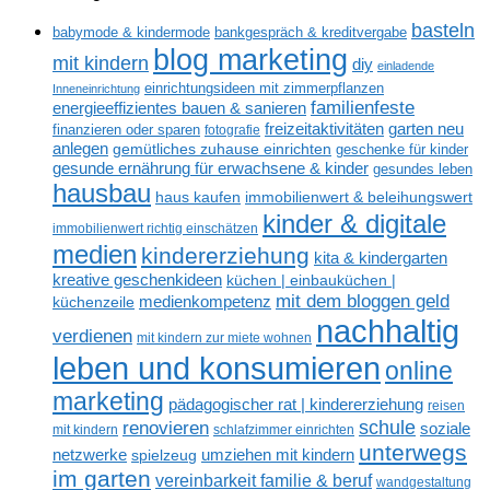
basteln
babymode & kindermode
bankgespräch & kreditvergabe
blog marketing
mit kindern
diy
einladende
einrichtungsideen mit zimmerpflanzen
Inneneinrichtung
familienfeste
energieeffizientes bauen & sanieren
freizeitaktivitäten
garten neu
finanzieren oder sparen
fotografie
anlegen
gemütliches zuhause einrichten
geschenke für kinder
gesunde ernährung für erwachsene & kinder
gesundes leben
hausbau
haus kaufen
immobilienwert & beleihungswert
kinder & digitale
immobilienwert richtig einschätzen
medien
kindererziehung
kita & kindergarten
kreative geschenkideen
küchen | einbauküchen |
mit dem bloggen geld
medienkompetenz
küchenzeile
nachhaltig
verdienen
mit kindern zur miete wohnen
leben und konsumieren
online
marketing
pädagogischer rat | kindererziehung
reisen
renovieren
schule
soziale
mit kindern
schlafzimmer einrichten
unterwegs
netzwerke
umziehen mit kindern
spielzeug
im garten
vereinbarkeit familie & beruf
wandgestaltung