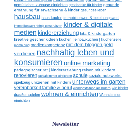
gesunde
gemütliches zuhause einrichten
geschenke für kinder
ernährung für erwachsene & kinder
gesundes leben
hausbau
haus kaufen
immobilienwert & beleihungswert
kinder & digitale
immobilienwert richtig einschätzen
medien
kindererziehung
kita & kindergarten
kreative geschenkideen
küchen | einbauküchen | küchenzeile
mit dem bloggen geld
medienkompetenz
mama blog
nachhaltig leben und
verdienen
konsumieren
online marketing
reisen mit kindern
pädagogischer rat | kindererziehung
renovieren
schule
soziale netzwerke
schlafzimmer einrichten
unterwegs im garten
umziehen mit kindern
spielzeug
vereinbarkeit familie & beruf
wandgestaltung mit bildern
wie kinder
wohnen & einrichten
draußen spielen
Wohnzimmer
einrichten
Newsletter