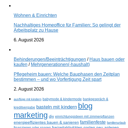
Wohnen & Einrichten
Nachhaltiges Homeoffice für Familien: So gelingt der
Arbeitsplatz zu Hause
6. August 2026
Behinderungen/Beeinträchtigungen
/
Haus bauen oder
kaufen
/
Mehrgenerationen(-haushalt)
Pflegeheim bauen: Welche Bauphasen den Zeitplan
bestimmen – und wo Vorfertigung Zeit spart
2. August 2026
ausflüge mit kindern
babymode & kindermode
bankgespräch &
blog
basteln mit kindern
kreditvergabe
marketing
diy
einrichtungsideen mit zimmerpflanzen
familienfeste
energieeffizientes bauen & sanieren
familienurlaub
freizeitaktivitäten
garten neu anlegen
finanzieren oder sparen