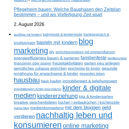
Pflegeheim bauen: Welche Bauphasen den Zeitplan
bestimmen – und wo Vorfertigung Zeit spart
2. August 2026
ausflüge mit kindern
babymode & kindermode
bankgespräch &
blog
basteln mit kindern
kreditvergabe
marketing
diy
einrichtungsideen mit zimmerpflanzen
familienfeste
energieeffizientes bauen & sanieren
familienurlaub
freizeitaktivitäten
garten neu anlegen
finanzieren oder sparen
gesunde
gemütliches zuhause einrichten
geschenke für kinder
ernährung für erwachsene & kinder
gesundes leben
hausbau
haus kaufen
immobilienwert & beleihungswert
kinder & digitale
immobilienwert richtig einschätzen
medien
kindererziehung
kita & kindergarten
kreative geschenkideen
küchen | einbauküchen | küchenzeile
mit dem bloggen geld
medienkompetenz
mama blog
nachhaltig leben und
verdienen
konsumieren
online marketing