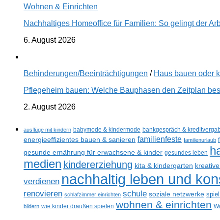
Wohnen & Einrichten
Nachhaltiges Homeoffice für Familien: So gelingt der Ar
6. August 2026
Behinderungen/Beeinträchtigungen
/
Haus bauen oder 
Pflegeheim bauen: Welche Bauphasen den Zeitplan best
2. August 2026
ausflüge mit kindern
babymode & kindermode
bankgespräch & kreditverga
familienfeste
energieeffizientes bauen & sanieren
familienurlaub
h
gesunde ernährung für erwachsene & kinder
gesundes leben
medien
kindererziehung
kreativ
kita & kindergarten
nachhaltig leben und ko
verdienen
renovieren
schule
soziale netzwerke
spie
schlafzimmer einrichten
wohnen & einrichten
bildern
wie kinder draußen spielen
Wo