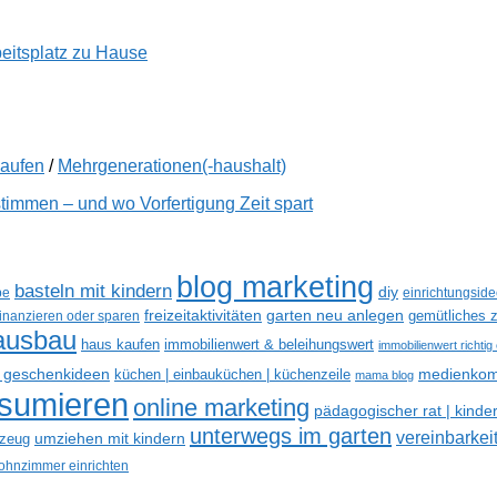
beitsplatz zu Hause
kaufen
/
Mehrgenerationen(-haushalt)
immen – und wo Vorfertigung Zeit spart
blog marketing
basteln mit kindern
diy
be
einrichtungsid
freizeitaktivitäten
garten neu anlegen
gemütliches z
finanzieren oder sparen
ausbau
haus kaufen
immobilienwert & beleihungswert
immobilienwert richtig
e geschenkideen
medienkom
küchen | einbauküchen | küchenzeile
mama blog
nsumieren
online marketing
pädagogischer rat | kinde
unterwegs im garten
vereinbarkeit
umziehen mit kindern
lzeug
hnzimmer einrichten