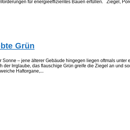
forderungen für energieeffizientes Bauen erfüllen. Ziegel, Por
ebte Grün
r Sonne – jene älterer Gebäude hingegen liegen oftmals unter 
der Irrglaube, das flauschige Grün greife die Ziegel an und sor
 weiche Haftorgane,...