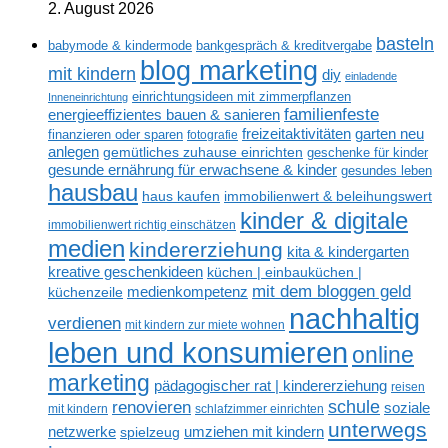
2. August 2026
basteln
babymode & kindermode
bankgespräch & kreditvergabe
blog marketing
mit kindern
diy
einladende
einrichtungsideen mit zimmerpflanzen
Inneneinrichtung
familienfeste
energieeffizientes bauen & sanieren
freizeitaktivitäten
garten neu
finanzieren oder sparen
fotografie
anlegen
gemütliches zuhause einrichten
geschenke für kinder
gesunde ernährung für erwachsene & kinder
gesundes leben
hausbau
haus kaufen
immobilienwert & beleihungswert
kinder & digitale
immobilienwert richtig einschätzen
medien
kindererziehung
kita & kindergarten
kreative geschenkideen
küchen | einbauküchen |
mit dem bloggen geld
medienkompetenz
küchenzeile
nachhaltig
verdienen
mit kindern zur miete wohnen
leben und konsumieren
online
marketing
pädagogischer rat | kindererziehung
reisen
renovieren
schule
soziale
mit kindern
schlafzimmer einrichten
unterwegs
netzwerke
umziehen mit kindern
spielzeug