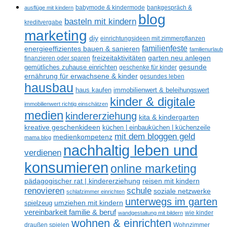
ausflüge mit kindern
babymode & kindermode
bankgespräch &
blog
basteln mit kindern
kreditvergabe
marketing
diy
einrichtungsideen mit zimmerpflanzen
familienfeste
energieeffizientes bauen & sanieren
familienurlaub
freizeitaktivitäten
garten neu anlegen
finanzieren oder sparen
gemütliches zuhause einrichten
gesunde
geschenke für kinder
ernährung für erwachsene & kinder
gesundes leben
hausbau
haus kaufen
immobilienwert & beleihungswert
kinder & digitale
immobilienwert richtig einschätzen
medien
kindererziehung
kita & kindergarten
kreative geschenkideen
küchen | einbauküchen | küchenzeile
mit dem bloggen geld
medienkompetenz
mama blog
nachhaltig leben und
verdienen
konsumieren
online marketing
reisen mit kindern
pädagogischer rat | kindererziehung
schule
renovieren
soziale netzwerke
schlafzimmer einrichten
unterwegs im garten
spielzeug
umziehen mit kindern
vereinbarkeit familie & beruf
wandgestaltung mit bildern
wie kinder
wohnen & einrichten
draußen spielen
Wohnzimmer