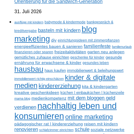
Orientierung für die Sandwich-Generation
31. Juli 2026
ausflüge mit kindern
babymode & kindermode
bankgespräch &
blog
basteln mit kindern
kreditvergabe
marketing
diy
einrichtungsideen mit zimmerpflanzen
familienfeste
energieeffizientes bauen & sanieren
familienurlaub
freizeitaktivitäten
garten neu anlegen
finanzieren oder sparen
gesunde
gemütliches zuhause einrichten
geschenke für kinder
ernährung für erwachsene & kinder
gesundes leben
hausbau
haus kaufen
immobilienwert & beleihungswert
kinder & digitale
immobilienwert richtig einschätzen
medien
kindererziehung
kita & kindergarten
kreative geschenkideen
küchen | einbauküchen | küchenzeile
mit dem bloggen geld
medienkompetenz
mama blog
nachhaltig leben und
verdienen
konsumieren
online marketing
reisen mit kindern
pädagogischer rat | kindererziehung
renovieren
schule
soziale netzwerke
schlafzimmer einrichten