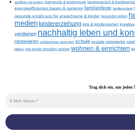
ausflüge mit kindern
babymode & kindermode
bankgespräch & kreditverga
familienfeste
energieeffizientes bauen & sanieren
familienurlaub
h
gesunde ernährung für erwachsene & kinder
gesundes leben
medien
kindererziehung
kreativ
kita & kindergarten
nachhaltig leben und ko
verdienen
renovieren
schule
soziale netzwerke
spie
schlafzimmer einrichten
wohnen & einrichten
bildern
wie kinder draußen spielen
Wo
Trag dich ein, um jeden 