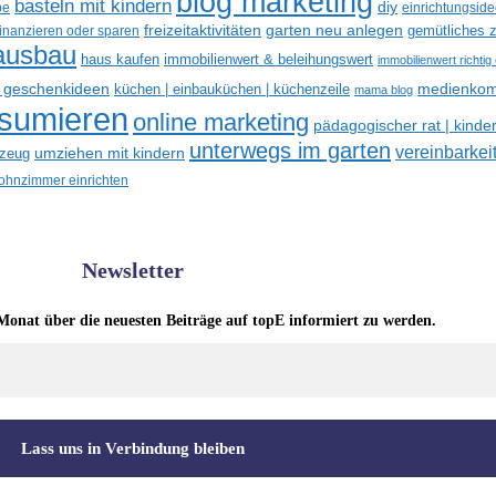
blog marketing
basteln mit kindern
diy
be
einrichtungsid
freizeitaktivitäten
garten neu anlegen
gemütliches z
finanzieren oder sparen
ausbau
haus kaufen
immobilienwert & beleihungswert
immobilienwert richtig
e geschenkideen
medienkom
küchen | einbauküchen | küchenzeile
mama blog
nsumieren
online marketing
pädagogischer rat | kinde
unterwegs im garten
vereinbarkeit
umziehen mit kindern
lzeug
hnzimmer einrichten
Newsletter
Monat über die neuesten Beiträge auf topE informiert zu werden.