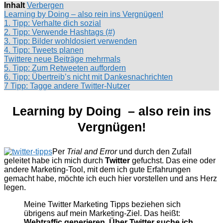
Inhalt
Verbergen
Learning by Doing – also rein ins Vergnügen!
1. Tipp: Verhalte dich sozial
2. Tipp: Verwende Hashtags (#)
3. Tipp: Bilder wohldosiert verwenden
4. Tipp: Tweets planen
Twittere neue Beiträge mehrmals
5. Tipp: Zum Retweeten auffordern
6. Tipp: Übertreib’s nicht mit Dankesnachrichten
7 Tipp: Tagge andere Twitter-Nutzer
Learning by Doing – also rein ins
Vergnügen!
Per
Trial and Error
und durch den Zufall
geleitet habe ich mich durch
Twitter
gefuchst. Das eine oder
andere Marketing-Tool, mit dem ich gute Erfahrungen
gemacht habe, möchte ich euch hier vorstellen und ans Herz
legen.
Meine Twitter Marketing Tipps beziehen sich
übrigens auf mein Marketing-Ziel. Das heißt:
Webtraffic generieren. Über Twitter suche ich