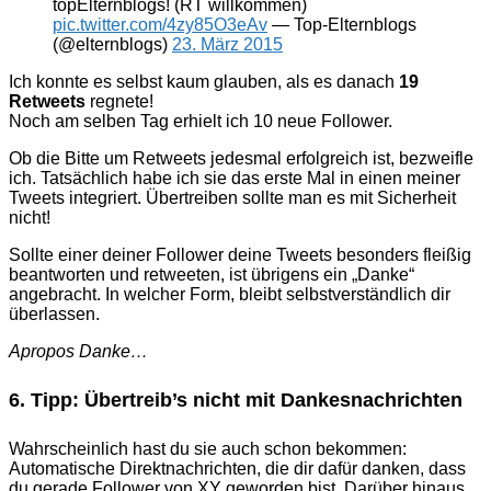
topElternblogs! (RT willkommen)
pic.twitter.com/4zy85O3eAv
— Top-Elternblogs
(@elternblogs)
23. März 2015
Ich konnte es selbst kaum glauben, als es danach
19
Retweets
regnete!
Noch am selben Tag erhielt ich 10 neue Follower.
Ob die Bitte um Retweets jedesmal erfolgreich ist, bezweifle
ich. Tatsächlich habe ich sie das erste Mal in einen meiner
Tweets integriert. Übertreiben sollte man es mit Sicherheit
nicht!
Sollte einer deiner Follower deine Tweets besonders fleißig
beantworten und retweeten, ist übrigens ein „Danke“
angebracht. In welcher Form, bleibt selbstverständlich dir
überlassen.
Apropos Danke…
6. Tipp: Übertreib’s nicht mit Dankesnachrichten
Wahrscheinlich hast du sie auch schon bekommen:
Automatische Direktnachrichten, die dir dafür danken, dass
du gerade Follower von XY geworden bist. Darüber hinaus