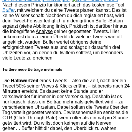
Nach diesem Prinzip funktioniert auch das kostenlose Tool
Buffer
, mit welchem du deine Tweets planen kannst. Das ist
keine Wissenschaft: Nachdem du dich registriert hast, wird
dein Tweet-Fenster lediglich um den grünen Buffer-Button
ergänzt (siehe Abbildung links). Praktisch ist darüber hinaus
die inbegriffene
Analyse
deiner geposteten Tweets. Hier
bekommst du u.a. einen Überblick, welche Tweets wie oft
angeklickt wurden. Buffer wertet übrigens deine
erfolgreichsten Tweets aus und schlägt dir daraufhin drei
Uhrzeiten vor, an denen du twittern solltest, um besonders
viele Leute zu erreichen!
Twittere neue Beiträge mehrmals
Die
Halbwertzeit
eines Tweets – also die Zeit, nach der ein
Tweet 50% seiner Views & Klicks erfährt – ist bereits nach
24
Minuten
erreicht. Es dauert keine Stunde und er
verschwindet für immer in der Versenkung. Deshalb ist es
nur logisch, dass ein Beitrag mehrmals getwittert wird – zu
verschiedenen Uhrzeiten. Dabei sollten die Tweets über den
Tag verteilt gepostet werden. Erwiesenermaßen senkt es die
CTR (Click Through Rate), wenn öfter als einmal pro Stunde
getwittert wird. Du willst doch keinem auf die Nerven
gehen… Buffer hilft dir dabei, den Überblick zu wahren,