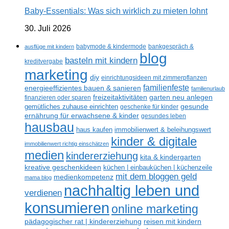
Baby-Essentials: Was sich wirklich zu mieten lohnt
30. Juli 2026
ausflüge mit kindern
babymode & kindermode
bankgespräch &
blog
basteln mit kindern
kreditvergabe
marketing
diy
einrichtungsideen mit zimmerpflanzen
familienfeste
energieeffizientes bauen & sanieren
familienurlaub
freizeitaktivitäten
garten neu anlegen
finanzieren oder sparen
gemütliches zuhause einrichten
gesunde
geschenke für kinder
ernährung für erwachsene & kinder
gesundes leben
hausbau
haus kaufen
immobilienwert & beleihungswert
kinder & digitale
immobilienwert richtig einschätzen
medien
kindererziehung
kita & kindergarten
kreative geschenkideen
küchen | einbauküchen | küchenzeile
mit dem bloggen geld
medienkompetenz
mama blog
nachhaltig leben und
verdienen
konsumieren
online marketing
reisen mit kindern
pädagogischer rat | kindererziehung