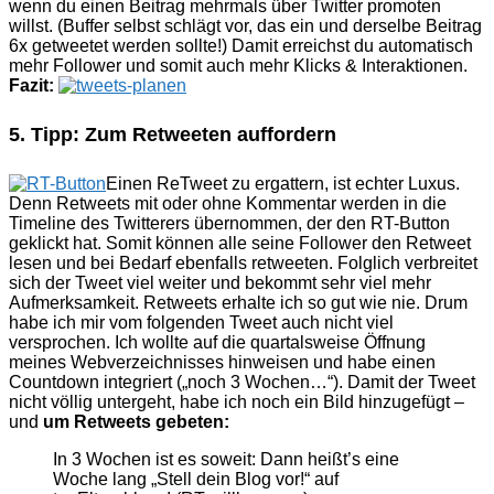
wenn du einen Beitrag mehrmals über Twitter promoten
willst. (Buffer selbst schlägt vor, das ein und derselbe Beitrag
6x getweetet werden sollte!) Damit erreichst du automatisch
mehr Follower und somit auch mehr Klicks & Interaktionen.
Fazit:
5. Tipp: Zum Retweeten auffordern
Einen ReTweet zu ergattern, ist echter Luxus.
Denn Retweets mit oder ohne Kommentar werden in die
Timeline des Twitterers übernommen, der den RT-Button
geklickt hat. Somit können alle seine Follower den Retweet
lesen und bei Bedarf ebenfalls retweeten. Folglich verbreitet
sich der Tweet viel weiter und bekommt sehr viel mehr
Aufmerksamkeit. Retweets erhalte ich so gut wie nie. Drum
habe ich mir vom folgenden Tweet auch nicht viel
versprochen. Ich wollte auf die quartalsweise Öffnung
meines Webverzeichnisses hinweisen und habe einen
Countdown integriert („noch 3 Wochen…“). Damit der Tweet
nicht völlig untergeht, habe ich noch ein Bild hinzugefügt –
und
um Retweets gebeten:
In 3 Wochen ist es soweit: Dann heißt’s eine
Woche lang „Stell dein Blog vor!“ auf