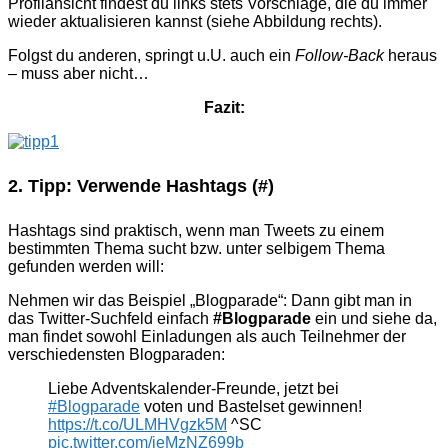
Profilansicht findest du links stets Vorschläge, die du immer
wieder aktualisieren kannst (siehe Abbildung rechts).
Folgst du anderen, springt u.U. auch ein
Follow-Back
heraus
– muss aber nicht…
Fazit:
2. Tipp: Verwende Hashtags (#)
Hashtags sind praktisch, wenn man Tweets zu einem
bestimmten Thema sucht bzw. unter selbigem Thema
gefunden werden will:
Nehmen wir das Beispiel „Blogparade“: Dann gibt man in
das Twitter-Suchfeld einfach
#Blogparade
ein und siehe da,
man findet sowohl Einladungen als auch Teilnehmer der
verschiedensten Blogparaden:
Liebe Adventskalender-Freunde, jetzt bei
#Blogparade
voten und Bastelset gewinnen!
https://t.co/ULMHVgzk5M
^SC
pic.twitter.com/ieMzNZ699b