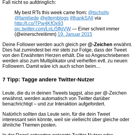
Fall nicht so aufdringlich:
My best RTs this week came from:
@tscholty
@familiede
@elternblogs
#thankSAll
via
http://t.co/TPw4KfQx93
pic.twitter.com/LnLi5ffgVW
— Einer schreit immer
(@einerschreitimm)
19. Januar 2015
Deine Follower werden auch gleich per
@-Zeichen
erwähnt.
Dies hat zumindest bei mir stets zur Folge, dass der Tweet
von den Erwähnten Herzen erhält. Die so Angeschriebenen
werden also zum Multiplikator und verhelfen evtl. zu neuen
Followern. Damit wäre ich auch schon beim…
7 Tipp: Tagge andere Twitter-Nutzer
Leute, die du in deinen Tweets taggst, also per @-Zeichen
erwähnst, werden automatisch von Twitter darüber
benachrichtigt – und zur Interaktion aufgefordert.
Natürlich sollten das Leute sein, für die dein Tweet
interessant sein könnte, weil sie vielleicht über gleiche oder
ähnliche Themen posten.