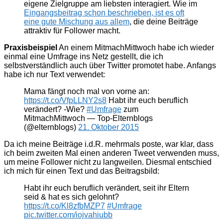
eigene Zielgruppe am liebsten interagiert. Wie im
Eingangsbeitrag schon beschrieben, ist es oft
eine gute Mischung aus allem
, die deine Beiträge
attraktiv für Follower macht.
Praxisbeispiel
An einem MitmachMittwoch habe ich wieder
einmal eine Umfrage ins Netz gestellt, die ich
selbstverständlich auch über Twitter promotet habe. Anfangs
habe ich nur Text verwendet:
Mama fängt noch mal von vorne an:
https://t.co/VfpLLNY2s8
Habt ihr euch beruflich
verändert? -Wie?
#Umfrage
zum
MitmachMittwoch — Top-Elternblogs
(@elternblogs)
21. Oktober 2015
Da ich meine Beiträge i.d.R. mehrmals poste, war klar, dass
ich beim zweiten Mal einen anderen Tweet verwenden muss,
um meine Follower nicht zu langweilen. Diesmal entschied
ich mich für einen Text und das Beitragsbild:
Habt ihr euch beruflich verändert, seit ihr Eltern
seid & hat es sich gelohnt?
https://t.co/Kl8zfbMZP7
#Umfrage
pic.twitter.com/iojvahiubb