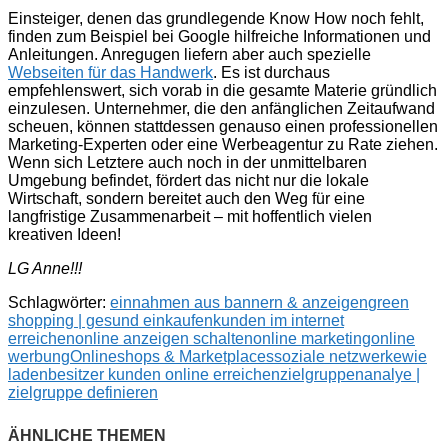
Einsteiger, denen das grundlegende Know How noch fehlt,
finden zum Beispiel bei Google hilfreiche Informationen und
Anleitungen. Anregugen liefern aber auch spezielle
Webseiten für das Handwerk
. Es ist durchaus
empfehlenswert, sich vorab in die gesamte Materie gründlich
einzulesen. Unternehmer, die den anfänglichen Zeitaufwand
scheuen, können stattdessen genauso einen professionellen
Marketing-Experten oder eine Werbeagentur zu Rate ziehen.
Wenn sich Letztere auch noch in der unmittelbaren
Umgebung befindet, fördert das nicht nur die lokale
Wirtschaft, sondern bereitet auch den Weg für eine
langfristige Zusammenarbeit – mit hoffentlich vielen
kreativen Ideen!
LG Anne!!!
Schlagwörter:
einnahmen aus bannern & anzeigen
green
shopping | gesund einkaufen
kunden im internet
erreichen
online anzeigen schalten
online marketing
online
werbung
Onlineshops & Marketplaces
soziale netzwerke
wie
ladenbesitzer kunden online erreichen
zielgruppenanalye |
zielgruppe definieren