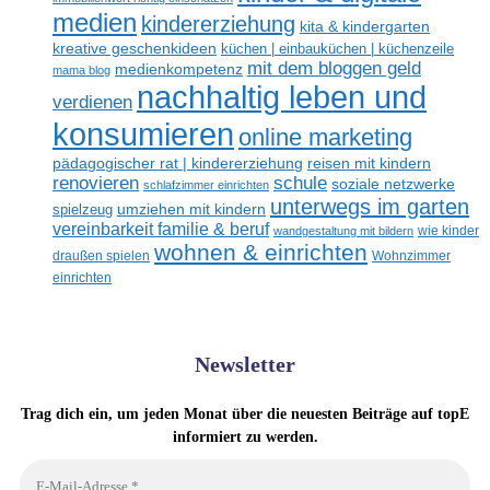
medien
kindererziehung
kita & kindergarten
kreative geschenkideen
küchen | einbauküchen | küchenzeile
mit dem bloggen geld
medienkompetenz
mama blog
nachhaltig leben und
verdienen
konsumieren
online marketing
reisen mit kindern
pädagogischer rat | kindererziehung
renovieren
schule
soziale netzwerke
schlafzimmer einrichten
unterwegs im garten
umziehen mit kindern
spielzeug
vereinbarkeit familie & beruf
wandgestaltung mit bildern
wie kinder
wohnen & einrichten
draußen spielen
Wohnzimmer
einrichten
Newsletter
Trag dich ein, um jeden Monat über die neuesten Beiträge auf topE
informiert zu werden.