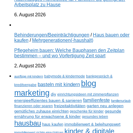
Arbeitsplatz zu Hause
6. August 2026
Behinderungen/Beeinträchtigungen
/
Haus bauen oder
kaufen
/
Mehrgenerationen(-haushalt)
Pflegeheim bauen: Welche Bauphasen den Zeitplan
bestimmen – und wo Vorfertigung Zeit spart
2. August 2026
ausflüge mit kindern
babymode & kindermode
bankgespräch &
blog
basteln mit kindern
kreditvergabe
marketing
diy
einrichtungsideen mit zimmerpflanzen
familienfeste
energieeffizientes bauen & sanieren
familienurlaub
freizeitaktivitäten
garten neu anlegen
finanzieren oder sparen
gesunde
gemütliches zuhause einrichten
geschenke für kinder
ernährung für erwachsene & kinder
gesundes leben
hausbau
haus kaufen
immobilienwert & beleihungswert
kinder & digitale
immobilienwert richtig einschätzen