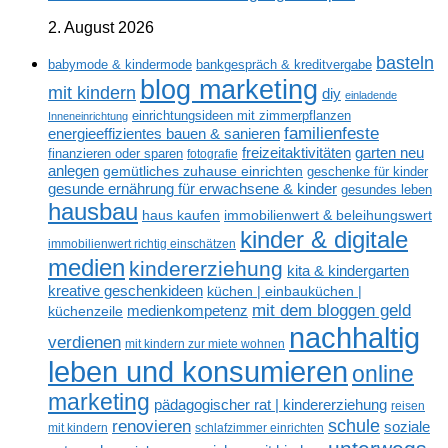
2. August 2026
basteln
babymode & kindermode
bankgespräch & kreditvergabe
blog marketing
mit kindern
diy
einladende
einrichtungsideen mit zimmerpflanzen
Inneneinrichtung
familienfeste
energieeffizientes bauen & sanieren
freizeitaktivitäten
garten neu
finanzieren oder sparen
fotografie
anlegen
gemütliches zuhause einrichten
geschenke für kinder
gesunde ernährung für erwachsene & kinder
gesundes leben
hausbau
haus kaufen
immobilienwert & beleihungswert
kinder & digitale
immobilienwert richtig einschätzen
medien
kindererziehung
kita & kindergarten
kreative geschenkideen
küchen | einbauküchen |
mit dem bloggen geld
medienkompetenz
küchenzeile
nachhaltig
verdienen
mit kindern zur miete wohnen
leben und konsumieren
online
marketing
pädagogischer rat | kindererziehung
reisen
renovieren
schule
soziale
mit kindern
schlafzimmer einrichten