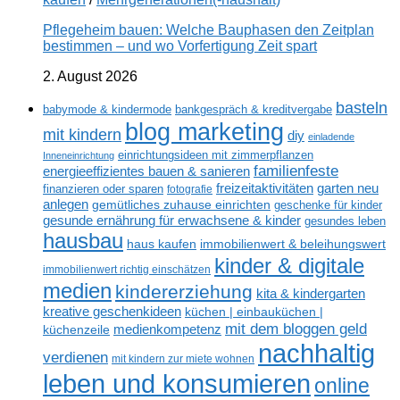
Pflegeheim bauen: Welche Bauphasen den Zeitplan
bestimmen – und wo Vorfertigung Zeit spart
2. August 2026
basteln
babymode & kindermode
bankgespräch & kreditvergabe
blog marketing
mit kindern
diy
einladende
einrichtungsideen mit zimmerpflanzen
Inneneinrichtung
familienfeste
energieeffizientes bauen & sanieren
freizeitaktivitäten
garten neu
finanzieren oder sparen
fotografie
anlegen
gemütliches zuhause einrichten
geschenke für kinder
gesunde ernährung für erwachsene & kinder
gesundes leben
hausbau
haus kaufen
immobilienwert & beleihungswert
kinder & digitale
immobilienwert richtig einschätzen
medien
kindererziehung
kita & kindergarten
kreative geschenkideen
küchen | einbauküchen |
mit dem bloggen geld
medienkompetenz
küchenzeile
nachhaltig
verdienen
mit kindern zur miete wohnen
leben und konsumieren
online