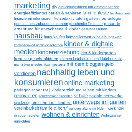
marketing
diy
einrichtungsideen mit zimmerpflanzen
familienfeste
energieeffizientes bauen & sanieren
familienurlaub
freizeitaktivitäten
garten neu anlegen
finanzieren oder sparen
gemütliches zuhause einrichten
gesunde
geschenke für kinder
ernährung für erwachsene & kinder
gesundes leben
hausbau
haus kaufen
immobilienwert & beleihungswert
kinder & digitale
immobilienwert richtig einschätzen
medien
kindererziehung
kita & kindergarten
kreative geschenkideen
küchen | einbauküchen | küchenzeile
mit dem bloggen geld
medienkompetenz
mama blog
nachhaltig leben und
verdienen
konsumieren
online marketing
reisen mit kindern
pädagogischer rat | kindererziehung
schule
renovieren
soziale netzwerke
schlafzimmer einrichten
unterwegs im garten
spielzeug
umziehen mit kindern
vereinbarkeit familie & beruf
wandgestaltung mit bildern
wie kinder
wohnen & einrichten
draußen spielen
Wohnzimmer
einrichten