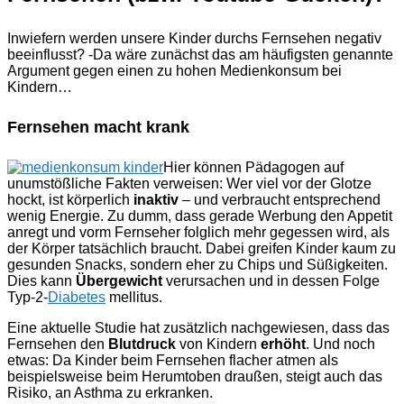
Inwiefern werden unsere Kinder durchs Fernsehen negativ
beeinflusst? -Da wäre zunächst das am häufigsten genannte
Argument gegen einen zu hohen Medienkonsum bei
Kindern…
Fernsehen macht krank
Hier können Pädagogen auf
unumstößliche Fakten verweisen: Wer viel vor der Glotze
hockt, ist körperlich
inaktiv
– und verbraucht entsprechend
wenig Energie. Zu dumm, dass gerade Werbung den Appetit
anregt und vorm Fernseher folglich mehr gegessen wird, als
der Körper tatsächlich braucht. Dabei greifen Kinder kaum zu
gesunden Snacks, sondern eher zu Chips und Süßigkeiten.
Dies kann
Übergewicht
verursachen und in dessen Folge
Typ-2-
Diabetes
mellitus.
Eine aktuelle Studie hat zusätzlich nachgewiesen, dass das
Fernsehen den
Blutdruck
von Kindern
erhöht
. Und noch
etwas: Da Kinder beim Fernsehen flacher atmen als
beispielsweise beim Herumtoben draußen, steigt auch das
Risiko, an Asthma zu erkranken.