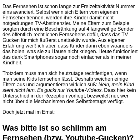
Das Fernsehen ist schon lange zur Freizeitaktivität Nummer
eins avanciert. Selbst wenn sich Eltern vom eigenen
Fernseher trennen, werden ihre Kinder damit nicht
notgedrungen TV-Abstinenzler. Meine Eltern zum Beispiel
sorgten durch eine Beschränkung auf 4 langweilige Sender
des öffentlich-rechtlichen Fernsehens dafür, dass das TV-
Gucken für mich äußerst unattraktiv wurde. Aus eigener
Erfahrung weiß ich aber, dass Kinder dann eben woanders
das holen, was sie zu Hause nicht kriegen. Heute funktioniert
das dank Smartphones sogar noch einfacher als in meiner
Kindheit.
Trotzdem muss man sich heutzutage rechtfertigen, wenn
man seine Kids fernsehen lässt. Deshalb weichen einige
Eltern aus und argumentieren wirklich süß:
Nein, mein Kind
sieht nicht fern. Es guckt nur Youtube-Videos.
Dass hier kein
Unterschied in der Rezeption vorliegt, bezweifelt nur, wer
nicht über die Mechanismen des Selbstbetrugs verfügt.
Doch jetzt mal im Ernst:
Was bitte ist so schlimm am
Fernsehen (bzw. Youtube-Gucken)?