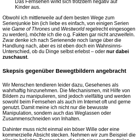
Das Fernsehen wirkt sich trotzdem negativ auf
Kinder aus.
Obwohl ich mittlerweile auf dem besten Wege zum
Serienjunkie bin (ich liebe es einfach, von einigen Serien
wie
Game of Thrones
und
Westworld
regelrecht eingesogen
zu werden), möchte ich die o.g. Fakten gar nicht anzweifeln.
Zwar denke ich nach Serienende noch lange über die
Handlung nach, aber es ist eben doch ein Wahnsinns-
Unterschied, ob du Dinge selbst erlebst – oder
nur dabei
zuschaust
.
Skepsis gegenüber Bewegtbildern angebracht
Wir Menschen tendieren leider dazu, Gesehenes als
wahrhaftig hinzunehmen. Die Mechanismen, mit Hilfe von
Bildern zu manipulieren, sind jedoch vielfältig und werden
sowohl beim Fernsehen als auch im Internet oft und gerne
genutzt. Damit meine ich nicht nur die bewusste
Manipulation, sondern auch das Weglassen oder
Zusammenschneiden von Inhalten.
Dahinter muss nicht einmal ein böser Wille oder eine
kommerzielle Absicht stecken. Nehmen wir zum Beispiel die