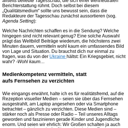
allseits beliebte
Tagesschau
, die sich einer wertneutralen
Berichterstattung rühmt. Doch selbst bei diesem
„Qualitätsmedium“ sollte uns bewusst sein, dass die
Redakteure der Tagesschau zunächst aussortieren (sog.
Agenda Setting
):
Welche Nachrichten schaffen es in die Sendung? Welche
hingegen sind nicht relevant genug? Eine solche Auswahl
prägt das Weltbild! Beiträge wiederum, die höchstens zwei
Minuten dauern, vermitteln wohl kaum ein umfassendes Bild
von Lage und Situation. Du brauchst dich nur einmal zu
fragen, was du von der
Ukraine
hältst: Ein Kriegsgebiet, nicht
wahr?
-Wohl kaum…
Medienkompetenz vermitteln, statt
aufs Fernsehen zu verzichten
Wie eingangs erwähnt, halte ich es für realitätsfremd, auf die
Rezeption visueller Medien – seien sie über das Fernsehen
ausgestrahlt, am Laptop angesehen oder via Smartphone
betrachtet – gänzlich zu verzichten. Diese Medien sind –
stärker noch als Presse oder Radio – Teil unseres Alltags
geworden und faszinieren gerade Kinder und Jugendliche
enorm. Und seien wir ehrlich: Wir Großen schalten ja auch