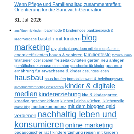
Wenn Pflege und Familienalltag zusammentreffen:
Orientierung für die Sandwich-Generation
31. Juli 2026
ausflüge mit kindern
babymode & kindermode
bankgespräch &
blog
basteln mit kindern
kreditvergabe
marketing
diy
einrichtungsideen mit zimmerpflanzen
familienfeste
energieeffizientes bauen & sanieren
familienurlaub
freizeitaktivitäten
garten neu anlegen
finanzieren oder sparen
gesunde
gemütliches zuhause einrichten
geschenke für kinder
ernährung für erwachsene & kinder
gesundes leben
hausbau
haus kaufen
immobilienwert & beleihungswert
kinder & digitale
immobilienwert richtig einschätzen
medien
kindererziehung
kita & kindergarten
kreative geschenkideen
küchen | einbauküchen | küchenzeile
mit dem bloggen geld
medienkompetenz
mama blog
nachhaltig leben und
verdienen
konsumieren
online marketing
reisen mit kindern
pädagogischer rat | kindererziehung