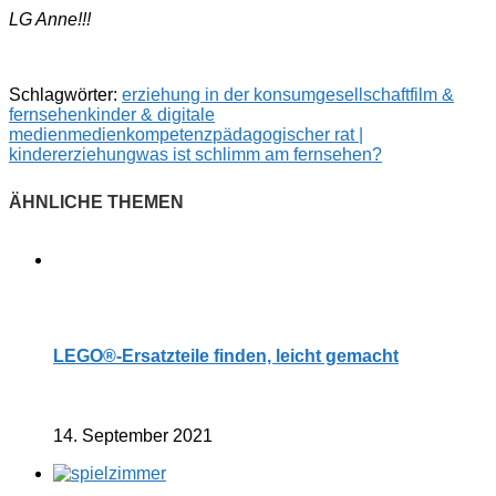
LG Anne!!!
Schlagwörter:
erziehung in der konsumgesellschaft
film &
fernsehen
kinder & digitale
medien
medienkompetenz
pädagogischer rat |
kindererziehung
was ist schlimm am fernsehen?
LEGO®-Ersatzteile finden, leicht gemacht
14. September 2021