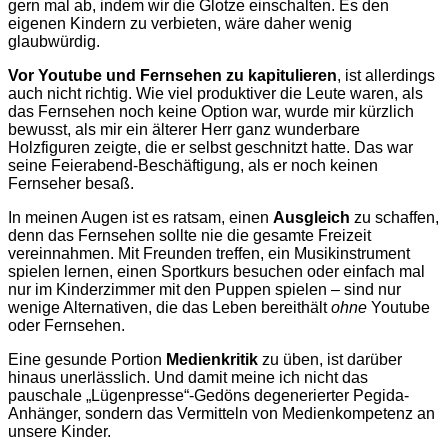
gern mal ab, indem wir die Glotze einschalten. Es den
eigenen Kindern zu verbieten, wäre daher wenig
glaubwürdig.
Vor Youtube und Fernsehen zu kapitulieren
, ist allerdings
auch nicht richtig. Wie viel produktiver die Leute waren, als
das Fernsehen noch keine Option war, wurde mir kürzlich
bewusst, als mir ein älterer Herr ganz wunderbare
Holzfiguren zeigte, die er selbst geschnitzt hatte. Das war
seine Feierabend-Beschäftigung, als er noch keinen
Fernseher besaß.
In meinen Augen ist es ratsam, einen
Ausgleich
zu schaffen,
denn das Fernsehen sollte nie die gesamte Freizeit
vereinnahmen. Mit Freunden treffen, ein Musikinstrument
spielen lernen, einen Sportkurs besuchen oder einfach mal
nur im Kinderzimmer mit den Puppen spielen – sind nur
wenige Alternativen, die das Leben bereithält
ohne
Youtube
oder Fernsehen.
Eine gesunde Portion
Medienkritik
zu üben, ist darüber
hinaus unerlässlich. Und damit meine ich nicht das
pauschale „Lügenpresse“-Gedöns degenerierter Pegida-
Anhänger, sondern das Vermitteln von Medienkompetenz an
unsere Kinder.