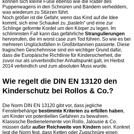
können sich kleine Füße ebenso wie die Räder des
Puppenwagens in den Schnüren und Bändern verheddern,
was wiederum zu Stürzen führt.
Noch größer ist die Gefahr, wenn das Kind auf die Idee
kommt, sich eine Schaukel zu „basteln“ und eine zur
Schlinge geformte Kordel um den Körper zu legen. Im
schlimmsten Fall kann das gefährliche
Strangulierungen
hervorrufen, die im worst case zum Tod führen. So wie es bei
mehreren Unglücksfällen in Großbritannien passierte. Diese
tragischen Geschehnisse sind ein wichtiger Grund dafür,
dass die Europäische Richtlinie für Kindersicherheit, die
zuvor nur als unverbindlicher Anhaltspunkt galt, im Herbst
2014 verbindlich und zum absoluten Muss wurde.
Wie regelt die DIN EN 13120 den
Kinderschutz bei Rollos & Co.?
Die Norm DIN EN 13120 gibt vor, dass jegliche
Fensterbehänge
bestimmte Kriterien zu erfüllen haben
,
um Kinder vor potentiellen Gefahren zu bewahren.
Klassische Bedienelemente von Rollo, Jalousie & Co.
müssen dafür
außer Reichweite von Kindern
sein. Konkret
legt die Norm fest, dass Ketten oder Zugschnüre einen