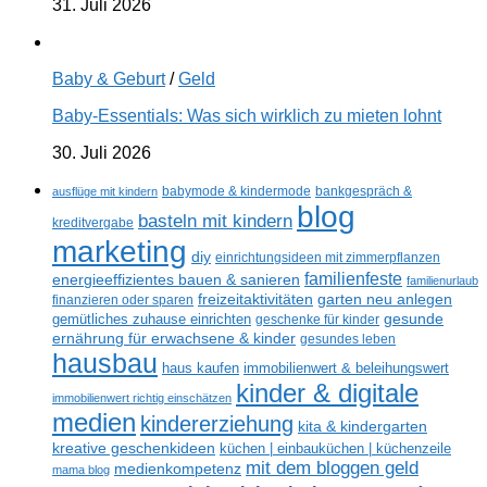
31. Juli 2026
Baby & Geburt
/
Geld
Baby-Essentials: Was sich wirklich zu mieten lohnt
30. Juli 2026
ausflüge mit kindern
babymode & kindermode
bankgespräch &
blog
basteln mit kindern
kreditvergabe
marketing
diy
einrichtungsideen mit zimmerpflanzen
familienfeste
energieeffizientes bauen & sanieren
familienurlaub
freizeitaktivitäten
garten neu anlegen
finanzieren oder sparen
gemütliches zuhause einrichten
gesunde
geschenke für kinder
ernährung für erwachsene & kinder
gesundes leben
hausbau
haus kaufen
immobilienwert & beleihungswert
kinder & digitale
immobilienwert richtig einschätzen
medien
kindererziehung
kita & kindergarten
kreative geschenkideen
küchen | einbauküchen | küchenzeile
mit dem bloggen geld
medienkompetenz
mama blog