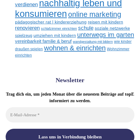
nachhaltig leben und
verdienen
konsumieren
online marketing
reisen mit kindern
pädagogischer rat | kindererziehung
schule
renovieren
soziale netzwerke
schlafzimmer einrichten
unterwegs im garten
spielzeug
umziehen mit kindern
vereinbarkeit familie & beruf
wandgestaltung mit bildern
wie kinder
wohnen & einrichten
draußen spielen
Wohnzimmer
einrichten
Newsletter
Trag dich ein, um jeden Monat über die neuesten Beiträge auf topE
informiert zu werden.