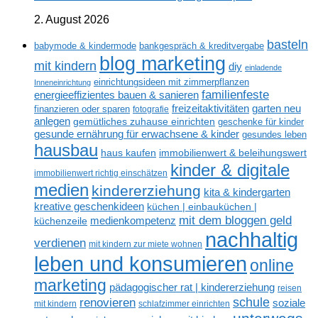
2. August 2026
basteln
babymode & kindermode
bankgespräch & kreditvergabe
blog marketing
mit kindern
diy
einladende
einrichtungsideen mit zimmerpflanzen
Inneneinrichtung
familienfeste
energieeffizientes bauen & sanieren
freizeitaktivitäten
garten neu
finanzieren oder sparen
fotografie
anlegen
gemütliches zuhause einrichten
geschenke für kinder
gesunde ernährung für erwachsene & kinder
gesundes leben
hausbau
haus kaufen
immobilienwert & beleihungswert
kinder & digitale
immobilienwert richtig einschätzen
medien
kindererziehung
kita & kindergarten
kreative geschenkideen
küchen | einbauküchen |
mit dem bloggen geld
medienkompetenz
küchenzeile
nachhaltig
verdienen
mit kindern zur miete wohnen
leben und konsumieren
online
marketing
pädagogischer rat | kindererziehung
reisen
renovieren
schule
soziale
mit kindern
schlafzimmer einrichten